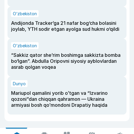
O‘zbekiston
Andijonda Tracker’ga 21 nafar bog‘cha bolasini
joylab, YTH sodir etgan ayolga sud hukmi o‘qildi
O‘zbekiston
“Sakkiz qator she’rim boshimga sakkizta bomba
bo‘lgan”. Abdulla Oripovni siyosiy ayblovlardan
asrab qolgan voqea
Dunyo
Mariupol qamalini yorib oʻtgan va “Izvarino
qozoni”dan chiqqan qahramon — Ukraina
armiyasi bosh qoʻmondoni Drapatiy haqida