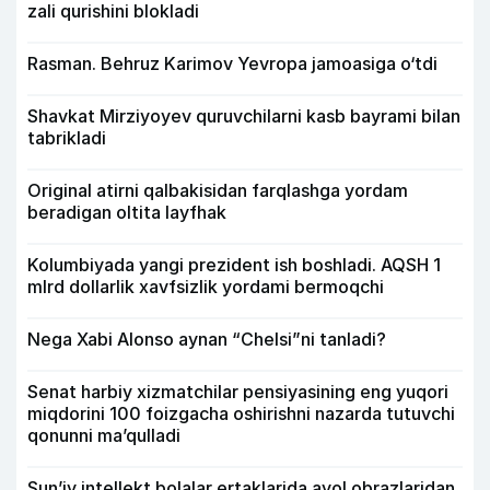
zali qurishini blokladi
Rasman. Behruz Karimov Yevropa jamoasiga o‘tdi
Shavkat Mirziyoyev quruvchilarni kasb bayrami bilan
tabrikladi
Original atirni qalbakisidan farqlashga yordam
beradigan oltita layfhak
Kolumbiyada yangi prezident ish boshladi. AQSH 1
mlrd dollarlik xavfsizlik yordami bermoqchi
Nega Xabi Alonso aynan “Chelsi”ni tanladi?
Senat harbiy xizmatchilar pensiyasining eng yuqori
miqdorini 100 foizgacha oshirishni nazarda tutuvchi
qonunni ma’qulladi
Sun’iy intellekt bolalar ertaklarida ayol obrazlaridan