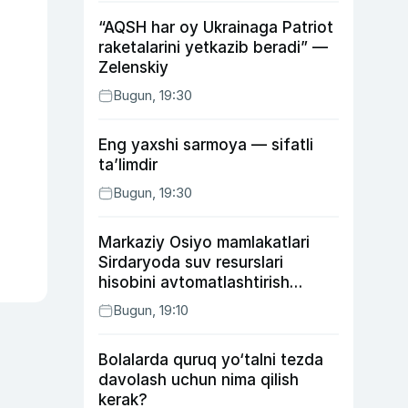
“AQSH har oy Ukrainaga Patriot
raketalarini yetkazib beradi” —
Zelenskiy
Bugun, 19:30
Eng yaxshi sarmoya — sifatli
ta’limdir
Bugun, 19:30
Markaziy Osiyo mamlakatlari
Sirdaryoda suv resurslari
hisobini avtomatlashtirish
rejasini ishlab chiqishni
Bugun, 19:10
ma’qulladi
Bolalarda quruq yo‘talni tezda
davolash uchun nima qilish
kerak?