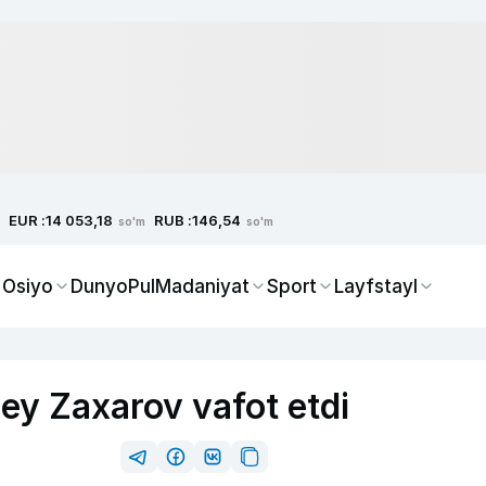
EUR :
RUB :
14 053,18
146,54
so'm
so'm
 Osiyo
Dunyo
Pul
Madaniyat
Sport
Layfstayl
gey Zaxarov vafot etdi