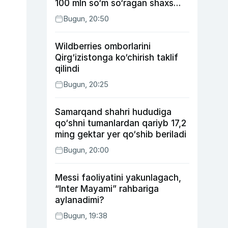
100 mln so‘m so‘ragan shaxs
ushlandi
Bugun, 20:50
Wildberries omborlarini
Qirg‘izistonga ko‘chirish taklif
qilindi
Bugun, 20:25
Samarqand shahri hududiga
qo‘shni tumanlardan qariyb 17,2
ming gektar yer qo‘shib beriladi
Bugun, 20:00
Messi faoliyatini yakunlagach,
“Inter Mayami” rahbariga
aylanadimi?
Bugun, 19:38