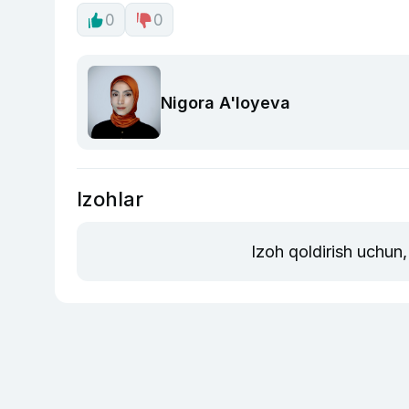
0
0
Nigora A'loyeva
Izohlar
Izoh qoldirish uchun