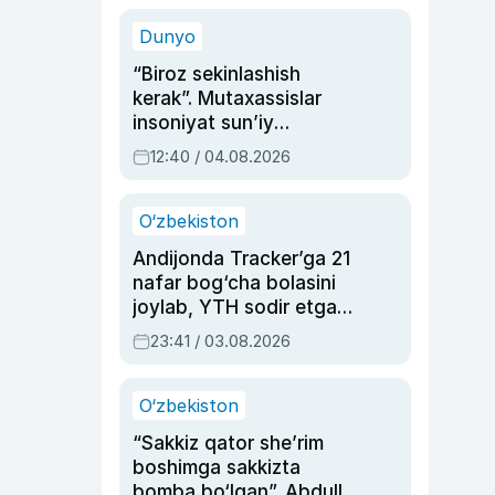
sinovlarga to‘la hayoti
Dunyo
“Biroz sekinlashish
kerak”. Mutaxassislar
insoniyat sun’iy
intellektni boshqara
12:40 / 04.08.2026
olmay qolishidan xavotir
bildirdi
O‘zbekiston
Andijonda Tracker’ga 21
nafar bog‘cha bolasini
joylab, YTH sodir etgan
ayolga sud hukmi o‘qildi
23:41 / 03.08.2026
O‘zbekiston
“Sakkiz qator she’rim
boshimga sakkizta
bomba bo‘lgan”. Abdulla