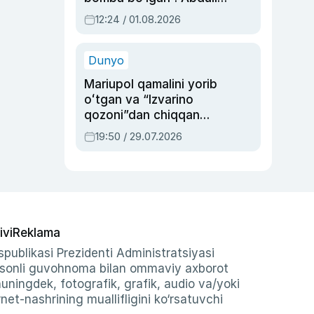
Oripovni siyosiy
12:24 / 01.08.2026
ayblovlardan asrab
qolgan voqea
Dunyo
Mariupol qamalini yorib
oʻtgan va “Izvarino
qozoni”dan chiqqan
qahramon — Ukraina
19:50 / 29.07.2026
armiyasi bosh
qoʻmondoni Drapatiy
haqida
ivi
Reklama
publikasi Prezidenti Administratsiyasi
-sonli guvohnoma bilan ommaviy axborot
shuningdek, fotografik, grafik, audio va/yoki
et-nashrining muallifligini ko‘rsatuvchi