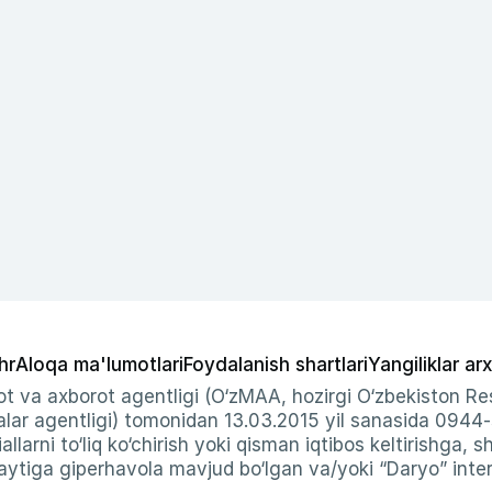
hr
Aloqa ma'lumotlari
Foydalanish shartlari
Yangiliklar arx
t va axborot agentligi (O‘zMAA, hozirgi O‘zbekiston Res
ar agentligi) tomonidan 13.03.2015 yil sanasida 0944
allarni to‘liq ko‘chirish yoki qisman iqtibos keltirishga, 
ytiga giperhavola mavjud bo‘lgan va/yoki “Daryo” intern