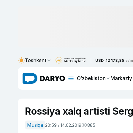
Toshkent
USD :
12 178,85
so'm
O‘zbekiston
Markaziy
Rossiya xalq artisti Ser
Musiqa
20:59 / 14.02.2019
885