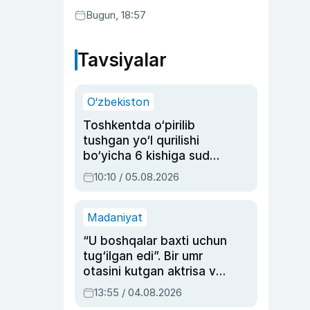
Bugun, 18:57
Tavsiyalar
O‘zbekiston
Toshkentda o‘pirilib
tushgan yo‘l qurilishi
bo‘yicha 6 kishiga sud
hukmi o‘qildi
10:10 / 05.08.2026
Madaniyat
“U boshqalar baxti uchun
tug‘ilgan edi”. Bir umr
otasini kutgan aktrisa va
dublyaj ustasi Rimma
13:55 / 04.08.2026
Ahmedovaning