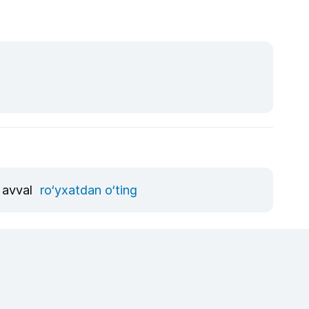
, avval
ro‘yxatdan o‘ting