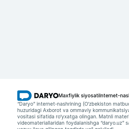
Maxfiylik siyosati
Internet-nas
“Daryo” internet-nashrining (O‘zbekiston matbuo
huzuridagi Axborot va ommaviy kommunikatsiyal
vositasi sifatida ro‘yxatga olingan. Matnli materi
videomateriallaridan foydalanishga “daryo.uz” sa