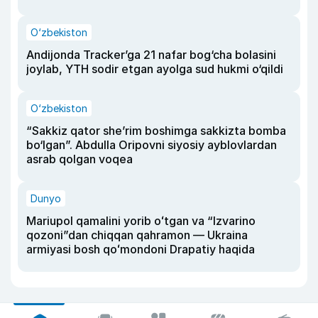
O‘zbekiston
Andijonda Tracker’ga 21 nafar bog‘cha bolasini
joylab, YTH sodir etgan ayolga sud hukmi o‘qildi
O‘zbekiston
“Sakkiz qator she’rim boshimga sakkizta bomba
bo‘lgan”. Abdulla Oripovni siyosiy ayblovlardan
asrab qolgan voqea
Dunyo
Mariupol qamalini yorib oʻtgan va “Izvarino
qozoni”dan chiqqan qahramon — Ukraina
armiyasi bosh qoʻmondoni Drapatiy haqida