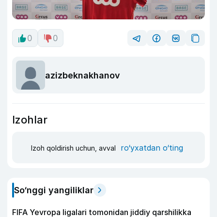
0
0
azizbeknakhanov
Izohlar
ro‘yxatdan o‘ting
Izoh qoldirish uchun, avval
So‘nggi yangiliklar
FIFA Yevropa ligalari tomonidan jiddiy qarshilikka