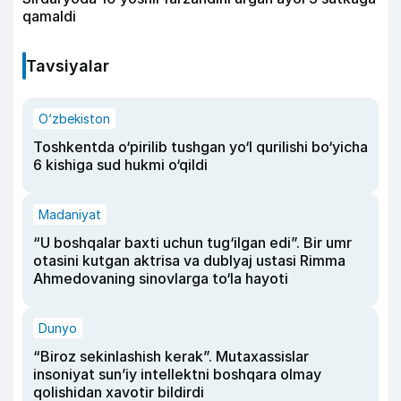
qamaldi
Tavsiyalar
O‘zbekiston
Toshkentda o‘pirilib tushgan yo‘l qurilishi bo‘yicha
6 kishiga sud hukmi o‘qildi
Madaniyat
“U boshqalar baxti uchun tug‘ilgan edi”. Bir umr
otasini kutgan aktrisa va dublyaj ustasi Rimma
Ahmedovaning sinovlarga to‘la hayoti
Dunyo
“Biroz sekinlashish kerak”. Mutaxassislar
insoniyat sun’iy intellektni boshqara olmay
qolishidan xavotir bildirdi