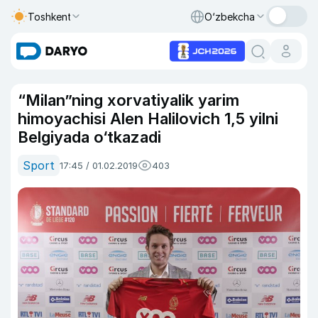
Toshkent
O‘zbekcha
“Milan”ning xorvatiyalik yarim
himoyachisi Alen Halilovich 1,5 yilni
Belgiyada o‘tkazadi
Sport
17:45 / 01.02.2019
403