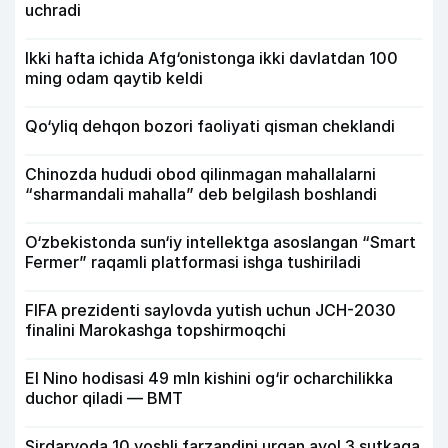
uchradi
Ikki hafta ichida Afg‘onistonga ikki davlatdan 100
ming odam qaytib keldi
Qo‘yliq dehqon bozori faoliyati qisman cheklandi
Chinozda hududi obod qilinmagan mahallalarni
“sharmandali mahalla” deb belgilash boshlandi
O‘zbekistonda sun‘iy intellektga asoslangan “Smart
Fermer” raqamli platformasi ishga tushiriladi
FIFA prezidenti saylovda yutish uchun JCH-2030
finalini Marokashga topshirmoqchi
El Nino hodisasi 49 mln kishini og‘ir ocharchilikka
duchor qiladi — BMT
Sirdaryoda 10 yoshli farzandini urgan ayol 3 sutkaga