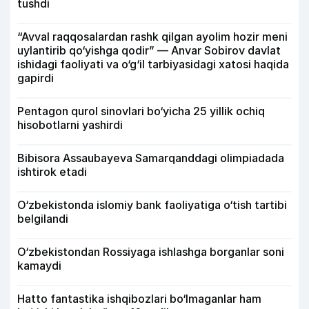
tushdi
“Avval raqqosalardan rashk qilgan ayolim hozir meni
uylantirib qo‘yishga qodir” — Anvar Sobirov davlat
ishidagi faoliyati va o‘g‘il tarbiyasidagi xatosi haqida
gapirdi
Pentagon qurol sinovlari bo‘yicha 25 yillik ochiq
hisobotlarni yashirdi
Bibisora Assaubayeva Samarqanddagi olimpiadada
ishtirok etadi
O‘zbekistonda islomiy bank faoliyatiga o‘tish tartibi
belgilandi
O‘zbekistondan Rossiyaga ishlashga borganlar soni
kamaydi
Hatto fantastika ishqibozlari bo‘lmaganlar ham