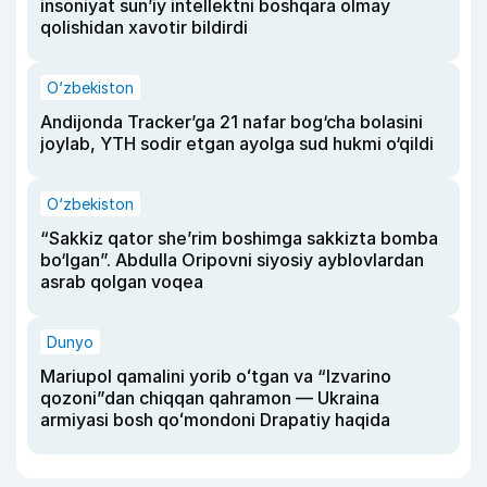
insoniyat sun’iy intellektni boshqara olmay
qolishidan xavotir bildirdi
O‘zbekiston
Andijonda Tracker’ga 21 nafar bog‘cha bolasini
joylab, YTH sodir etgan ayolga sud hukmi o‘qildi
O‘zbekiston
“Sakkiz qator she’rim boshimga sakkizta bomba
bo‘lgan”. Abdulla Oripovni siyosiy ayblovlardan
asrab qolgan voqea
Dunyo
Mariupol qamalini yorib oʻtgan va “Izvarino
qozoni”dan chiqqan qahramon — Ukraina
armiyasi bosh qoʻmondoni Drapatiy haqida