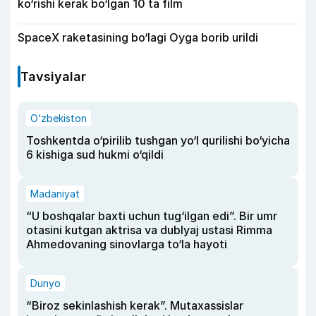
ko‘rishi kerak bo‘lgan 10 ta film
SpaceX raketasining bo‘lagi Oyga borib urildi
Tavsiyalar
O‘zbekiston
Toshkentda o‘pirilib tushgan yo‘l qurilishi bo‘yicha
6 kishiga sud hukmi o‘qildi
Madaniyat
“U boshqalar baxti uchun tug‘ilgan edi”. Bir umr
otasini kutgan aktrisa va dublyaj ustasi Rimma
Ahmedovaning sinovlarga to‘la hayoti
Dunyo
“Biroz sekinlashish kerak”. Mutaxassislar