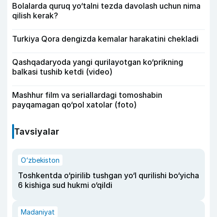
Bolalarda quruq yo‘talni tezda davolash uchun nima
qilish kerak?
Turkiya Qora dengizda kemalar harakatini chekladi
Qashqadaryoda yangi qurilayotgan ko‘prikning
balkasi tushib ketdi (video)
Mashhur film va seriallardagi tomoshabin
payqamagan qo‘pol xatolar (foto)
Tavsiyalar
O‘zbekiston
Toshkentda o‘pirilib tushgan yo‘l qurilishi bo‘yicha
6 kishiga sud hukmi o‘qildi
Madaniyat