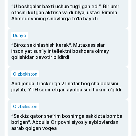
“U boshqalar baxti uchun tug‘ilgan edi”. Bir umr
otasini kutgan aktrisa va dublyaj ustasi Rimma
Ahmedovaning sinovlarga to‘la hayoti
Dunyo
“Biroz sekinlashish kerak”. Mutaxassislar
insoniyat sun’iy intellektni boshqara olmay
qolishidan xavotir bildirdi
O‘zbekiston
Andijonda Tracker’ga 21 nafar bog‘cha bolasini
joylab, YTH sodir etgan ayolga sud hukmi o‘qildi
O‘zbekiston
“Sakkiz qator she’rim boshimga sakkizta bomba
bo‘lgan”. Abdulla Oripovni siyosiy ayblovlardan
asrab qolgan voqea