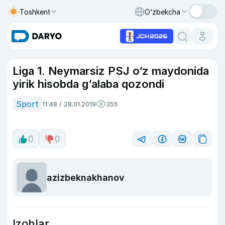
Toshkent
O‘zbekcha
Liga 1. Neymarsiz PSJ o‘z maydonida
yirik hisobda g‘alaba qozondi
Sport
11:48 / 28.01.2019
355
0
0
azizbeknakhanov
Izohlar