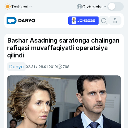
Toshkent
O‘zbekcha
Bashar Asadning saratonga chalingan
rafiqasi muvaffaqiyatli operatsiya
qilindi
Dunyo
02:31 / 28.01.2019
798