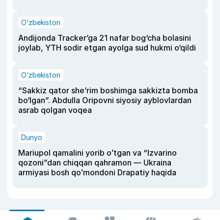
O‘zbekiston
Andijonda Tracker’ga 21 nafar bog‘cha bolasini
joylab, YTH sodir etgan ayolga sud hukmi o‘qildi
O‘zbekiston
“Sakkiz qator she’rim boshimga sakkizta bomba
bo‘lgan”. Abdulla Oripovni siyosiy ayblovlardan
asrab qolgan voqea
Dunyo
Mariupol qamalini yorib oʻtgan va “Izvarino
qozoni”dan chiqqan qahramon — Ukraina
armiyasi bosh qoʻmondoni Drapatiy haqida