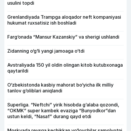
usulini topdi
Grenlandiyada Trampga aloqador neft kompaniyasi
hukumat ruxsatisiz ish boshladi
Farg‘onada “Mansur Kazanskiy” va sherigi ushlandi
Zidanning o‘g‘li yangi jamoaga o‘tdi
Avstraliyada 150 yil oldin olingan kitob kutubxonaga
qaytarildi
O‘zbekistonda kasbiy mahorat bo‘yicha ilk milliy
tanlov g‘oliblari aniqlandi
Superliga. “Neftchi” yirik hisobda g‘alaba qozondi,
“OKMK” super kambek evaziga “Bunyodkor”dan
ustun keldi, “Nasaf” durang qayd etdi
Moskvada reysga kechikkan yo‘lovchilar samolyotni