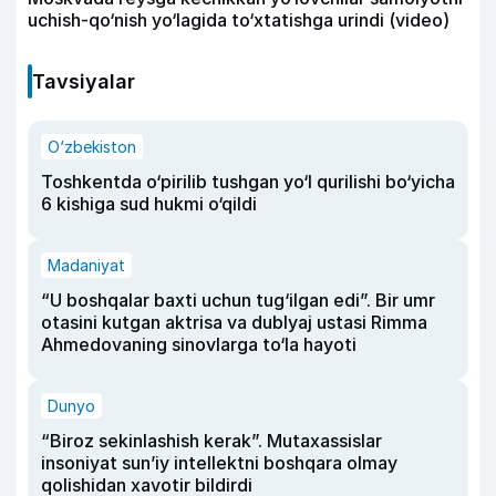
uchish-qo‘nish yo‘lagida to‘xtatishga urindi (video)
Tavsiyalar
O‘zbekiston
Toshkentda o‘pirilib tushgan yo‘l qurilishi bo‘yicha
6 kishiga sud hukmi o‘qildi
Madaniyat
“U boshqalar baxti uchun tug‘ilgan edi”. Bir umr
otasini kutgan aktrisa va dublyaj ustasi Rimma
Ahmedovaning sinovlarga to‘la hayoti
Dunyo
“Biroz sekinlashish kerak”. Mutaxassislar
insoniyat sun’iy intellektni boshqara olmay
qolishidan xavotir bildirdi