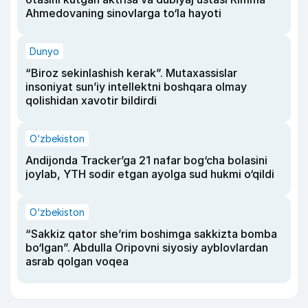
Ahmedovaning sinovlarga to‘la hayoti
Dunyo
“Biroz sekinlashish kerak”. Mutaxassislar
insoniyat sun’iy intellektni boshqara olmay
qolishidan xavotir bildirdi
O‘zbekiston
Andijonda Tracker’ga 21 nafar bog‘cha bolasini
joylab, YTH sodir etgan ayolga sud hukmi o‘qildi
O‘zbekiston
“Sakkiz qator she’rim boshimga sakkizta bomba
bo‘lgan”. Abdulla Oripovni siyosiy ayblovlardan
asrab qolgan voqea