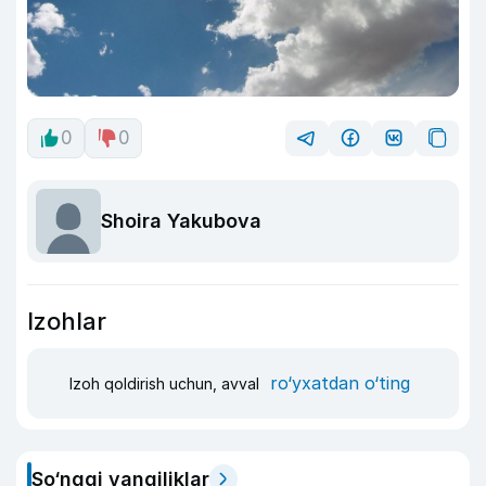
0
0
Shoira Yakubova
Izohlar
ro‘yxatdan o‘ting
Izoh qoldirish uchun, avval
So‘nggi yangiliklar