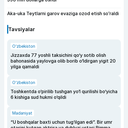
Aka-uka Teytlarni garov evaziga ozod etish soʻraldi
Tavsiyalar
O‘zbekiston
Jizzaxda 77 yoshli taksichini qo‘y sotib olish
bahonasida yaylovga olib borib o‘ldirgan yigit 20
yilga qamaldi
O‘zbekiston
Toshkentda o‘pirilib tushgan yo‘l qurilishi bo‘yicha
6 kishiga sud hukmi o‘qildi
Madaniyat
“U boshqalar baxti uchun tug‘ilgan edi”. Bir umr
otasini kutgan aktrisa va dublyaj ustasi Rimma