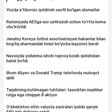
Yozda e’tiborsiz qoldirish xavfli bo‘lgan alomatlar
Ruminiyada AESga suv yetkazish uchun toʻrtta kema
choʻktirildi
Janubiy Koreya futbol assotsiatsiyasi hakamlar bilan
bog‘liq sharmandali holat bo‘yicha bayonot berdi
Navoiyda yollanma ishchi tuproq bosib qolishidan
halok bo‘ldi
Ilhom Aliyev va Donald Tramp telefonda muloqot
qildi
Taqdirning kutilmagan tuhfalari: tasodifan mashhur
rolga ega chiqqan 8 aktyor
O‘zbekiston oltin-valyuta zaxiralari iyulda qariyb
590 mln dollarga oshdi