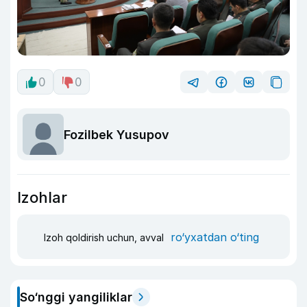
0
0
Fozilbek Yusupov
Izohlar
ro‘yxatdan o‘ting
Izoh qoldirish uchun, avval
So‘nggi yangiliklar