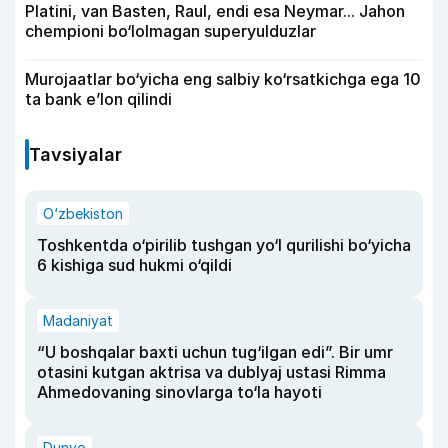
Platini, van Basten, Raul, endi esa Neymar... Jahon
chempioni bo‘lolmagan superyulduzlar
Murojaatlar bo‘yicha eng salbiy ko‘rsatkichga ega 10
ta bank e’lon qilindi
Tavsiyalar
O‘zbekiston
Toshkentda o‘pirilib tushgan yo‘l qurilishi bo‘yicha
6 kishiga sud hukmi o‘qildi
Madaniyat
“U boshqalar baxti uchun tug‘ilgan edi”. Bir umr
otasini kutgan aktrisa va dublyaj ustasi Rimma
Ahmedovaning sinovlarga to‘la hayoti
Dunyo