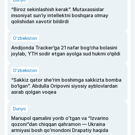
“Biroz sekinlashish kerak”. Mutaxassislar
insoniyat sun’iy intellektni boshqara olmay
qolishidan xavotir bildirdi
O‘zbekiston
Andijonda Tracker’ga 21 nafar bog‘cha bolasini
joylab, YTH sodir etgan ayolga sud hukmi o‘qildi
O‘zbekiston
“Sakkiz qator she’rim boshimga sakkizta bomba
bo‘lgan”. Abdulla Oripovni siyosiy ayblovlardan
asrab qolgan voqea
Dunyo
Mariupol qamalini yorib oʻtgan va “Izvarino
qozoni”dan chiqqan qahramon — Ukraina
armiyasi bosh qoʻmondoni Drapatiy haqida