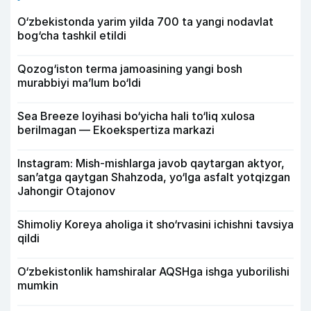
O‘zbekistonda yarim yilda 700 ta yangi nodavlat
bog‘cha tashkil etildi
Qozog‘iston terma jamoasining yangi bosh
murabbiyi ma’lum bo‘ldi
Sea Breeze loyihasi bo‘yicha hali to‘liq xulosa
berilmagan — Ekoekspertiza markazi
Instagram: Mish-mishlarga javob qaytargan aktyor,
san’atga qaytgan Shahzoda, yo‘lga asfalt yotqizgan
Jahongir Otajonov
Shimoliy Koreya aholiga it sho‘rvasini ichishni tavsiya
qildi
O‘zbekistonlik hamshiralar AQSHga ishga yuborilishi
mumkin