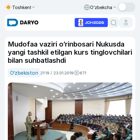
Toshkent
O‘zbekcha
Mudofaa vaziri o‘rinbosari Nukusda
yangi tashkil etilgan kurs tinglovchilari
bilan suhbatlashdi
O‘zbekiston
21:19 / 23.01.2019
671