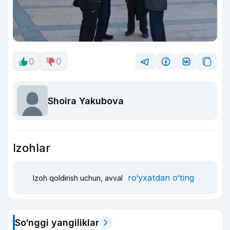
0
0
Shoira Yakubova
Izohlar
ro‘yxatdan o‘ting
Izoh qoldirish uchun, avval
So‘nggi yangiliklar