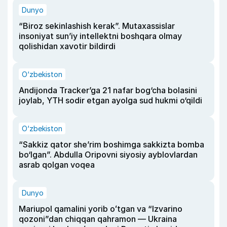
Dunyo
“Biroz sekinlashish kerak”. Mutaxassislar
insoniyat sun’iy intellektni boshqara olmay
qolishidan xavotir bildirdi
O‘zbekiston
Andijonda Tracker’ga 21 nafar bog‘cha bolasini
joylab, YTH sodir etgan ayolga sud hukmi o‘qildi
O‘zbekiston
“Sakkiz qator she’rim boshimga sakkizta bomba
bo‘lgan”. Abdulla Oripovni siyosiy ayblovlardan
asrab qolgan voqea
Dunyo
Mariupol qamalini yorib oʻtgan va “Izvarino
qozoni”dan chiqqan qahramon — Ukraina