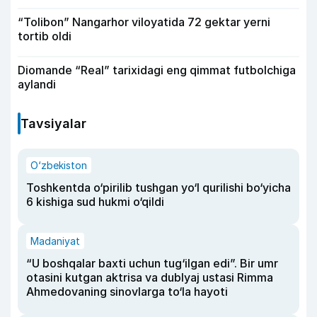
“Tolibon” Nangarhor viloyatida 72 gektar yerni
tortib oldi
Diomande “Real” tarixidagi eng qimmat futbolchiga
aylandi
Tavsiyalar
O‘zbekiston
Toshkentda o‘pirilib tushgan yo‘l qurilishi bo‘yicha
6 kishiga sud hukmi o‘qildi
Madaniyat
“U boshqalar baxti uchun tug‘ilgan edi”. Bir umr
otasini kutgan aktrisa va dublyaj ustasi Rimma
Ahmedovaning sinovlarga to‘la hayoti