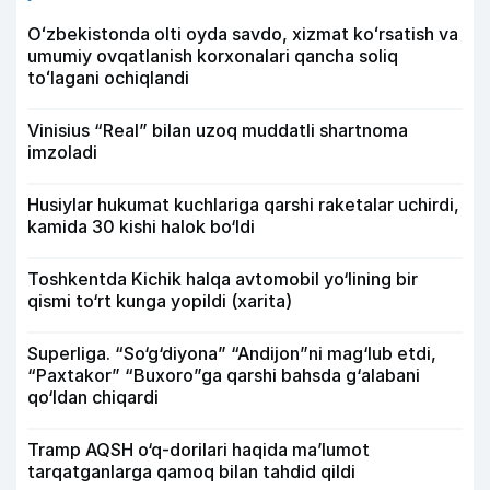
Oʻzbekistonda olti oyda savdo, xizmat koʻrsatish va
umumiy ovqatlanish korxonalari qancha soliq
toʻlagani ochiqlandi
Vinisius “Real” bilan uzoq muddatli shartnoma
imzoladi
Husiylar hukumat kuchlariga qarshi raketalar uchirdi,
kamida 30 kishi halok bo‘ldi
Toshkentda Kichik halqa avtomobil yo‘lining bir
qismi to‘rt kunga yopildi (xarita)
Superliga. “So‘g‘diyona” “Andijon”ni mag‘lub etdi,
“Paxtakor” “Buxoro”ga qarshi bahsda g‘alabani
qo‘ldan chiqardi
Tramp AQSH o‘q-dorilari haqida ma’lumot
tarqatganlarga qamoq bilan tahdid qildi