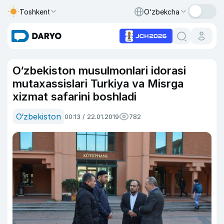
Toshkent
O‘zbekcha
O‘zbekiston musulmonlari idorasi
mutaxassislari Turkiya va Misrga
xizmat safarini boshladi
O‘zbekiston
00:13 / 22.01.2019
782