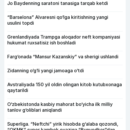
Jo Baydenning saratoni tanasiga tarqab ketdi
“Barselona” Alvaresni qo‘lga kiritishning yangi
usulini topdi
Grenlandiyada Trampga aloqador neft kompaniyasi
hukumat ruxsatisiz ish boshladi
Farg‘onada “Mansur Kazanskiy” va sherigi ushlandi
Zidanning o‘g‘li yangi jamoaga o‘tdi
Avstraliyada 150 yil oldin olingan kitob kutubxonaga
qaytarildi
O‘zbekistonda kasbiy mahorat bo‘yicha ilk milliy
tanlov g‘oliblari aniqlandi
Superliga. “Neftchi” yirik hisobda g‘alaba qozondi,
“OKMK” super kambek evaziga “Bunyodkor”dan