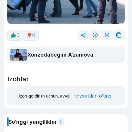
0
0
Xonzodabegim A’zamova
Izohlar
ro‘yxatdan o‘ting
Izoh qoldirish uchun, avval
So‘nggi yangiliklar