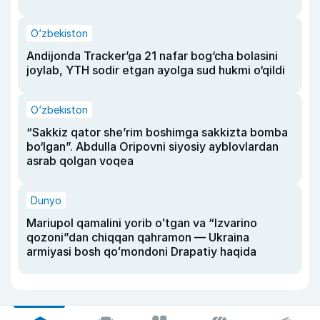
O‘zbekiston
Andijonda Tracker’ga 21 nafar bog‘cha bolasini
joylab, YTH sodir etgan ayolga sud hukmi o‘qildi
O‘zbekiston
“Sakkiz qator she’rim boshimga sakkizta bomba
bo‘lgan”. Abdulla Oripovni siyosiy ayblovlardan
asrab qolgan voqea
Dunyo
Mariupol qamalini yorib oʻtgan va “Izvarino
qozoni”dan chiqqan qahramon — Ukraina
armiyasi bosh qoʻmondoni Drapatiy haqida