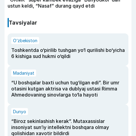
ustun keldi, “Nasaf” durang qayd etdi
Tavsiyalar
O‘zbekiston
Toshkentda o‘pirilib tushgan yo‘l qurilishi bo‘yicha
6 kishiga sud hukmi o‘qildi
Madaniyat
“U boshqalar baxti uchun tug‘ilgan edi”. Bir umr
otasini kutgan aktrisa va dublyaj ustasi Rimma
Ahmedovaning sinovlarga to‘la hayoti
Dunyo
“Biroz sekinlashish kerak”. Mutaxassislar
insoniyat sun’iy intellektni boshqara olmay
qolishidan xavotir bildirdi