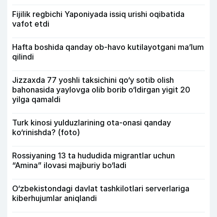
Fijilik regbichi Yaponiyada issiq urishi oqibatida
vafot etdi
Hafta boshida qanday ob-havo kutilayotgani ma’lum
qilindi
Jizzaxda 77 yoshli taksichini qo‘y sotib olish
bahonasida yaylovga olib borib o‘ldirgan yigit 20
yilga qamaldi
Turk kinosi yulduzlarining ota-onasi qanday
ko‘rinishda? (foto)
Rossiyaning 13 ta hududida migrantlar uchun
“Amina” ilovasi majburiy bo‘ladi
O‘zbekistondagi davlat tashkilotlari serverlariga
kiberhujumlar aniqlandi