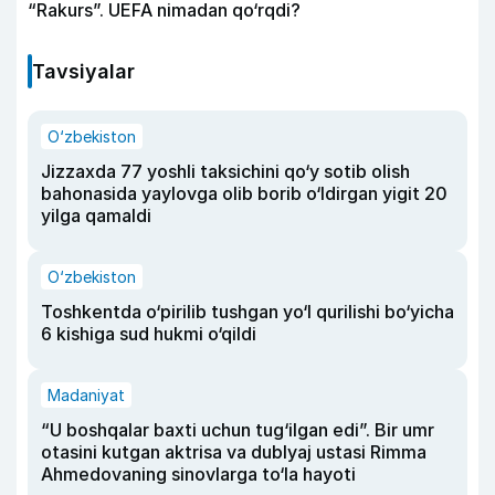
“Rakurs”. UEFA nimadan qo‘rqdi?
Tavsiyalar
O‘zbekiston
Jizzaxda 77 yoshli taksichini qo‘y sotib olish
bahonasida yaylovga olib borib o‘ldirgan yigit 20
yilga qamaldi
O‘zbekiston
Toshkentda o‘pirilib tushgan yo‘l qurilishi bo‘yicha
6 kishiga sud hukmi o‘qildi
Madaniyat
“U boshqalar baxti uchun tug‘ilgan edi”. Bir umr
otasini kutgan aktrisa va dublyaj ustasi Rimma
Ahmedovaning sinovlarga to‘la hayoti