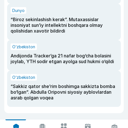
Dunyo
“Biroz sekinlashish kerak”. Mutaxassislar
insoniyat sun’iy intellektni boshqara olmay
qolishidan xavotir bildirdi
O‘zbekiston
Andijonda Tracker’ga 21 nafar bog‘cha bolasini
joylab, YTH sodir etgan ayolga sud hukmi o‘qildi
O‘zbekiston
“Sakkiz qator she’rim boshimga sakkizta bomba
bo‘lgan”. Abdulla Oripovni siyosiy ayblovlardan
asrab qolgan voqea