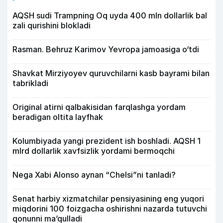
AQSH sudi Trampning Oq uyda 400 mln dollarlik bal
zali qurishini blokladi
Rasman. Behruz Karimov Yevropa jamoasiga o‘tdi
Shavkat Mirziyoyev quruvchilarni kasb bayrami bilan
tabrikladi
Original atirni qalbakisidan farqlashga yordam
beradigan oltita layfhak
Kolumbiyada yangi prezident ish boshladi. AQSH 1
mlrd dollarlik xavfsizlik yordami bermoqchi
Nega Xabi Alonso aynan “Chelsi”ni tanladi?
Senat harbiy xizmatchilar pensiyasining eng yuqori
miqdorini 100 foizgacha oshirishni nazarda tutuvchi
qonunni ma’qulladi