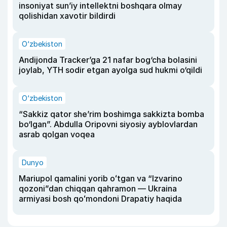
insoniyat sun’iy intellektni boshqara olmay
qolishidan xavotir bildirdi
O‘zbekiston
Andijonda Tracker’ga 21 nafar bog‘cha bolasini
joylab, YTH sodir etgan ayolga sud hukmi o‘qildi
O‘zbekiston
“Sakkiz qator she’rim boshimga sakkizta bomba
bo‘lgan”. Abdulla Oripovni siyosiy ayblovlardan
asrab qolgan voqea
Dunyo
Mariupol qamalini yorib oʻtgan va “Izvarino
qozoni”dan chiqqan qahramon — Ukraina
armiyasi bosh qoʻmondoni Drapatiy haqida