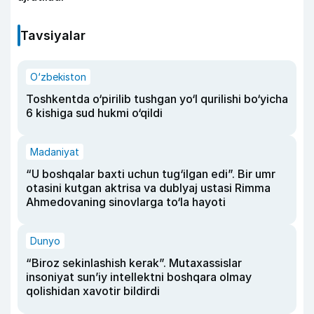
Tavsiyalar
O‘zbekiston
Toshkentda o‘pirilib tushgan yo‘l qurilishi bo‘yicha
6 kishiga sud hukmi o‘qildi
Madaniyat
“U boshqalar baxti uchun tug‘ilgan edi”. Bir umr
otasini kutgan aktrisa va dublyaj ustasi Rimma
Ahmedovaning sinovlarga to‘la hayoti
Dunyo
“Biroz sekinlashish kerak”. Mutaxassislar
insoniyat sun’iy intellektni boshqara olmay
qolishidan xavotir bildirdi