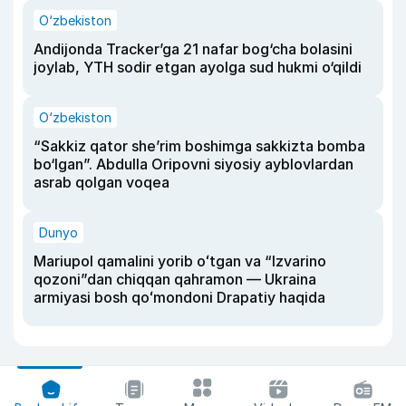
O‘zbekiston
Andijonda Tracker’ga 21 nafar bog‘cha bolasini
joylab, YTH sodir etgan ayolga sud hukmi o‘qildi
O‘zbekiston
“Sakkiz qator she’rim boshimga sakkizta bomba
bo‘lgan”. Abdulla Oripovni siyosiy ayblovlardan
asrab qolgan voqea
Dunyo
Mariupol qamalini yorib oʻtgan va “Izvarino
qozoni”dan chiqqan qahramon — Ukraina
armiyasi bosh qoʻmondoni Drapatiy haqida