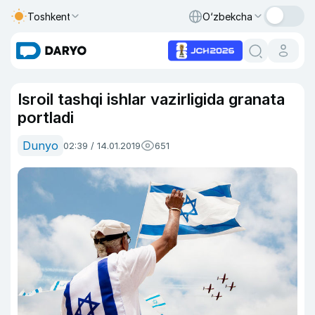
Toshkent
O‘zbekcha
Isroil tashqi ishlar vazirligida granata
portladi
Dunyo
02:39 / 14.01.2019
651