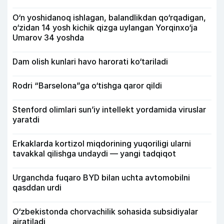
O‘n yoshidanoq ishlagan, balandlikdan qo‘rqadigan,
o‘zidan 14 yosh kichik qizga uylangan Yorqinxo‘ja
Umarov 34 yoshda
Dam olish kunlari havo harorati ko‘tariladi
Rodri “Barselona”ga o‘tishga qaror qildi
Stenford olimlari sun’iy intellekt yordamida viruslar
yaratdi
Erkaklarda kortizol miqdorining yuqoriligi ularni
tavakkal qilishga undaydi — yangi tadqiqot
Urganchda fuqaro BYD bilan uchta avtomobilni
qasddan urdi
O‘zbekistonda chorvachilik sohasida subsidiyalar
ajratiladi