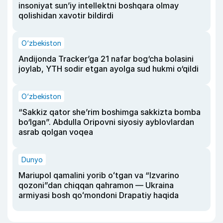
insoniyat sun’iy intellektni boshqara olmay
qolishidan xavotir bildirdi
O‘zbekiston
Andijonda Tracker’ga 21 nafar bog‘cha bolasini
joylab, YTH sodir etgan ayolga sud hukmi o‘qildi
O‘zbekiston
“Sakkiz qator she’rim boshimga sakkizta bomba
bo‘lgan”. Abdulla Oripovni siyosiy ayblovlardan
asrab qolgan voqea
Dunyo
Mariupol qamalini yorib oʻtgan va “Izvarino
qozoni”dan chiqqan qahramon — Ukraina
armiyasi bosh qoʻmondoni Drapatiy haqida