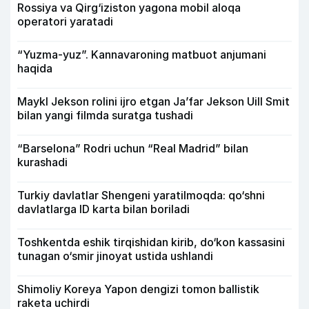
Rossiya va Qirg‘iziston yagona mobil aloqa
operatori yaratadi
“Yuzma-yuz”. Kannavaroning matbuot anjumani
haqida
Maykl Jekson rolini ijro etgan Ja’far Jekson Uill Smit
bilan yangi filmda suratga tushadi
“Barselona” Rodri uchun “Real Madrid” bilan
kurashadi
Turkiy davlatlar Shengeni yaratilmoqda: qo‘shni
davlatlarga ID karta bilan boriladi
Toshkentda eshik tirqishidan kirib, do‘kon kassasini
tunagan o‘smir jinoyat ustida ushlandi
Shimoliy Koreya Yapon dengizi tomon ballistik
raketa uchirdi