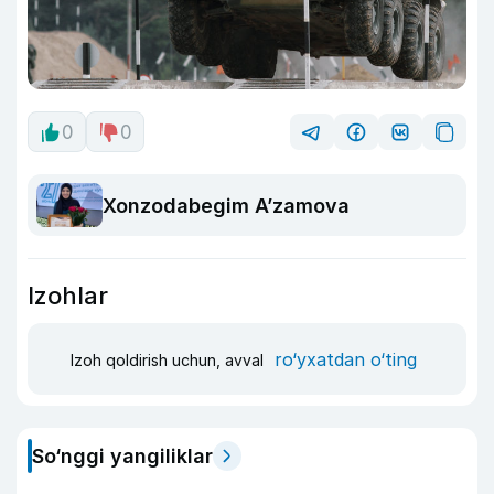
0
0
Xonzodabegim A’zamova
Izohlar
ro‘yxatdan o‘ting
Izoh qoldirish uchun, avval
So‘nggi yangiliklar