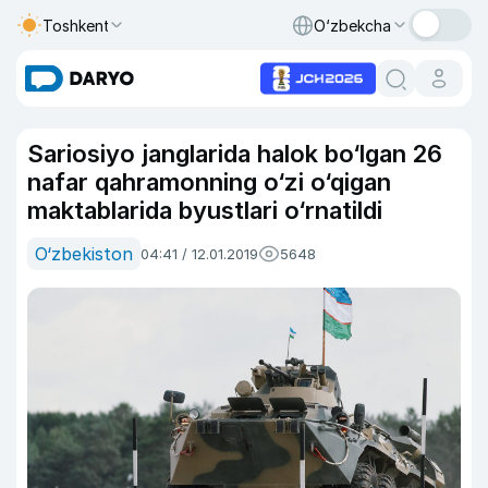
Toshkent
O‘zbekcha
Sariosiyo janglarida halok bo‘lgan 26
nafar qahramonning o‘zi o‘qigan
maktablarida byustlari o‘rnatildi
O‘zbekiston
04:41 / 12.01.2019
5648