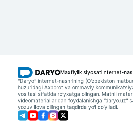
Maxfiylik siyosati
Internet-nas
“Daryo” internet-nashrining (O‘zbekiston matbuo
huzuridagi Axborot va ommaviy kommunikatsiyal
vositasi sifatida ro‘yxatga olingan. Matnli materi
videomateriallaridan foydalanishga “daryo.uz” sa
yozuv ilova qilingan taqdirda yo‘l qo‘yiladi.