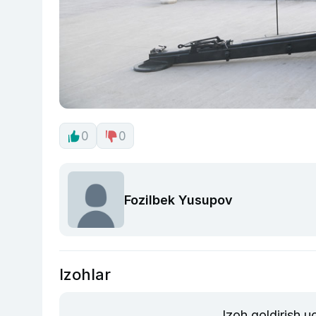
0
0
Fozilbek Yusupov
Izohlar
Izoh qoldirish 