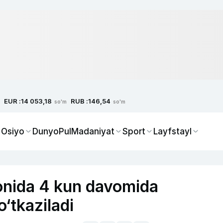
EUR :
RUB :
14 053,18
146,54
so'm
so'm
 Osiyo
Dunyo
Pul
Madaniyat
Sport
Layfstayl
donida 4 kun davomida
o‘tkaziladi