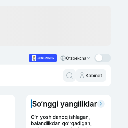
O‘zbekcha
Kabinet
So‘nggi yangiliklar
O‘n yoshidanoq ishlagan,
balandlikdan qo‘rqadigan,