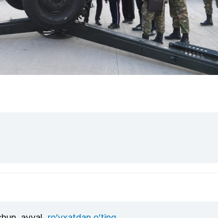
uchun, avval
ro‘yxatdan o‘ting