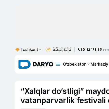
Toshkent
USD :
12 178,85
so'm
O‘zbekiston
Markaziy
“Xalqlar do‘stligi” may
vatanparvarlik festivali 