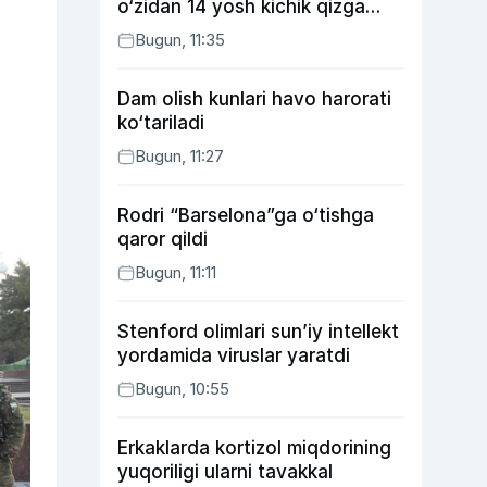
o‘zidan 14 yosh kichik qizga
uylangan Yorqinxo‘ja Umarov
Bugun, 11:35
34 yoshda
Dam olish kunlari havo harorati
ko‘tariladi
Bugun, 11:27
Rodri “Barselona”ga o‘tishga
qaror qildi
Bugun, 11:11
Stenford olimlari sun’iy intellekt
yordamida viruslar yaratdi
Bugun, 10:55
Erkaklarda kortizol miqdorining
yuqoriligi ularni tavakkal