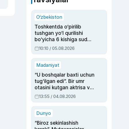
O‘zbekiston
Toshkentda o‘pirilib
tushgan yo‘l qurilishi
bo‘yicha 6 kishiga sud
hukmi o‘qildi
10:10 / 05.08.2026
Madaniyat
“U boshqalar baxti uchun
tug‘ilgan edi”. Bir umr
otasini kutgan aktrisa va
dublyaj ustasi Rimma
13:55 / 04.08.2026
Ahmedovaning
sinovlarga to‘la hayoti
Dunyo
“Biroz sekinlashish