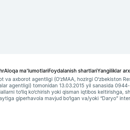
hr
Aloqa ma'lumotlari
Foydalanish shartlari
Yangiliklar arx
t va axborot agentligi (O‘zMAA, hozirgi O‘zbekiston Res
ar agentligi) tomonidan 13.03.2015 yil sanasida 0944
allarni to‘liq ko‘chirish yoki qisman iqtibos keltirishga, 
ytiga giperhavola mavjud bo‘lgan va/yoki “Daryo” intern