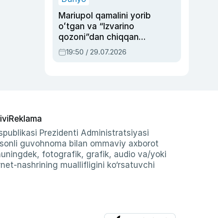
Mariupol qamalini yorib
oʻtgan va “Izvarino
qozoni”dan chiqqan
qahramon — Ukraina
19:50 / 29.07.2026
armiyasi bosh
qoʻmondoni Drapatiy
haqida
ivi
Reklama
publikasi Prezidenti Administratsiyasi
-sonli guvohnoma bilan ommaviy axborot
shuningdek, fotografik, grafik, audio va/yoki
et-nashrining muallifligini ko‘rsatuvchi