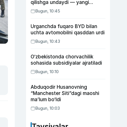
qilishga undaydi — yangi
tadqiqot
Bugun, 10:45
Urganchda fuqaro BYD bilan
uchta avtomobilni qasddan urdi
Bugun, 10:43
O‘zbekistonda chorvachilik
sohasida subsidiyalar ajratiladi
Bugun, 10:10
Abduqodir Husanovning
“Manchester Siti”dagi maoshi
ma’lum bo‘ldi
Bugun, 10:03
Tavsiyalar