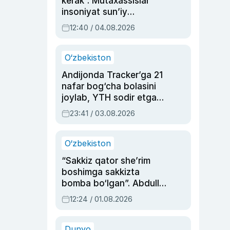
kerak”. Mutaxassislar
insoniyat sun’iy
intellektni boshqara
12:40 / 04.08.2026
olmay qolishidan xavotir
bildirdi
O‘zbekiston
Andijonda Tracker’ga 21
nafar bog‘cha bolasini
joylab, YTH sodir etgan
ayolga sud hukmi o‘qildi
23:41 / 03.08.2026
O‘zbekiston
“Sakkiz qator she’rim
boshimga sakkizta
bomba bo‘lgan”. Abdulla
Oripovni siyosiy
12:24 / 01.08.2026
ayblovlardan asrab
qolgan voqea
Dunyo