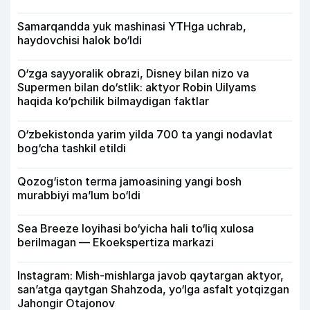
Samarqandda yuk mashinasi YTHga uchrab,
haydovchisi halok bo‘ldi
O‘zga sayyoralik obrazi, Disney bilan nizo va
Supermen bilan do‘stlik: aktyor Robin Uilyams
haqida ko‘pchilik bilmaydigan faktlar
O‘zbekistonda yarim yilda 700 ta yangi nodavlat
bog‘cha tashkil etildi
Qozog‘iston terma jamoasining yangi bosh
murabbiyi ma’lum bo‘ldi
Sea Breeze loyihasi bo‘yicha hali to‘liq xulosa
berilmagan — Ekoekspertiza markazi
Instagram: Mish-mishlarga javob qaytargan aktyor,
san’atga qaytgan Shahzoda, yo‘lga asfalt yotqizgan
Jahongir Otajonov