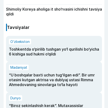
Shimoliy Koreya aholiga it sho‘rvasini ichishni tavsiya
qildi
Tavsiyalar
O‘zbekiston
Toshkentda o‘pirilib tushgan yo‘l qurilishi bo‘yicha
6 kishiga sud hukmi o‘qildi
Madaniyat
“U boshqalar baxti uchun tug‘ilgan edi”. Bir umr
otasini kutgan aktrisa va dublyaj ustasi Rimma
Ahmedovaning sinovlarga to‘la hayoti
Dunyo
“Biroz sekinlashish kerak”. Mutaxassislar