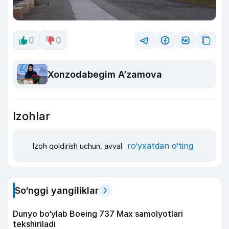
0
0
Xonzodabegim A’zamova
Izohlar
ro‘yxatdan o‘ting
Izoh qoldirish uchun, avval
So‘nggi yangiliklar
Dunyo bo‘ylab Boeing 737 Max samolyotlari
tekshiriladi