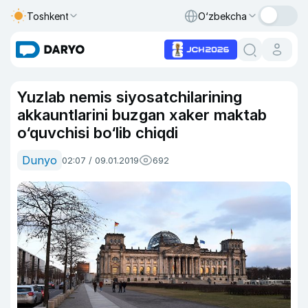
Toshkent
O‘zbekcha
Yuzlab nemis siyosatchilarining
akkauntlarini buzgan xaker maktab
o‘quvchisi bo‘lib chiqdi
Dunyo
02:07 / 09.01.2019
692