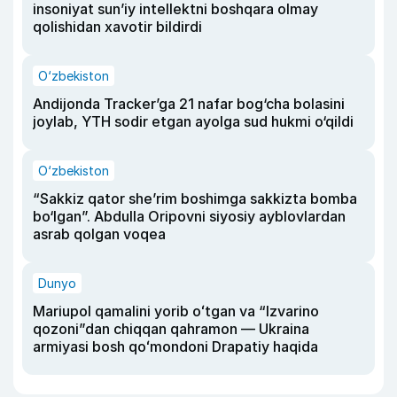
insoniyat sun’iy intellektni boshqara olmay
qolishidan xavotir bildirdi
O‘zbekiston
Andijonda Tracker’ga 21 nafar bog‘cha bolasini
joylab, YTH sodir etgan ayolga sud hukmi o‘qildi
O‘zbekiston
“Sakkiz qator she’rim boshimga sakkizta bomba
bo‘lgan”. Abdulla Oripovni siyosiy ayblovlardan
asrab qolgan voqea
Dunyo
Mariupol qamalini yorib oʻtgan va “Izvarino
qozoni”dan chiqqan qahramon — Ukraina
armiyasi bosh qoʻmondoni Drapatiy haqida