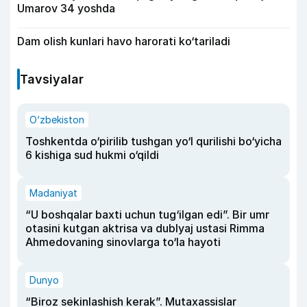
Umarov 34 yoshda
Dam olish kunlari havo harorati ko‘tariladi
Tavsiyalar
O‘zbekiston
Toshkentda o‘pirilib tushgan yo‘l qurilishi bo‘yicha
6 kishiga sud hukmi o‘qildi
Madaniyat
“U boshqalar baxti uchun tug‘ilgan edi”. Bir umr
otasini kutgan aktrisa va dublyaj ustasi Rimma
Ahmedovaning sinovlarga to‘la hayoti
Dunyo
“Biroz sekinlashish kerak”. Mutaxassislar