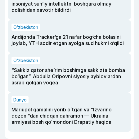
insoniyat sun’iy intellektni boshqara olmay
qolishidan xavotir bildirdi
O‘zbekiston
Andijonda Tracker’ga 21 nafar bog‘cha bolasini
joylab, YTH sodir etgan ayolga sud hukmi o‘qildi
O‘zbekiston
“Sakkiz qator she’rim boshimga sakkizta bomba
bo‘lgan”. Abdulla Oripovni siyosiy ayblovlardan
asrab qolgan voqea
Dunyo
Mariupol qamalini yorib oʻtgan va “Izvarino
qozoni”dan chiqqan qahramon — Ukraina
armiyasi bosh qoʻmondoni Drapatiy haqida