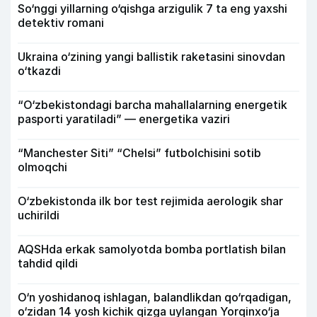
So‘nggi yillarning o‘qishga arzigulik 7 ta eng yaxshi
detektiv romani
Ukraina o‘zining yangi ballistik raketasini sinovdan
o‘tkazdi
“O‘zbekistondagi barcha mahallalarning energetik
pasporti yaratiladi” — energetika vaziri
“Manchester Siti” “Chelsi” futbolchisini sotib
olmoqchi
O‘zbekistonda ilk bor test rejimida aerologik shar
uchirildi
AQSHda erkak samolyotda bomba portlatish bilan
tahdid qildi
O‘n yoshidanoq ishlagan, balandlikdan qo‘rqadigan,
o‘zidan 14 yosh kichik qizga uylangan Yorqinxo‘ja