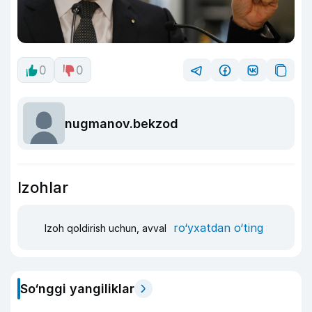
0
0
nugmanov.bekzod
Izohlar
ro‘yxatdan o‘ting
Izoh qoldirish uchun, avval
So‘nggi yangiliklar