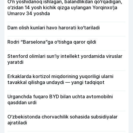
O‘n yoshidanoq ishlagan, balandlikdan qo‘rqadigan,
o‘zidan 14 yosh kichik qizga uylangan Yorqinxo‘ja
Umarov 34 yoshda
Dam olish kunlari havo harorati ko‘tariladi
Rodri “Barselona”ga o‘tishga qaror qildi
Stenford olimlari sun’iy intellekt yordamida viruslar
yaratdi
Erkaklarda kortizol miqdorining yuqoriligi ularni
tavakkal qilishga undaydi — yangi tadqiqot
Urganchda fuqaro BYD bilan uchta avtomobilni
qasddan urdi
O‘zbekistonda chorvachilik sohasida subsidiyalar
ajratiladi