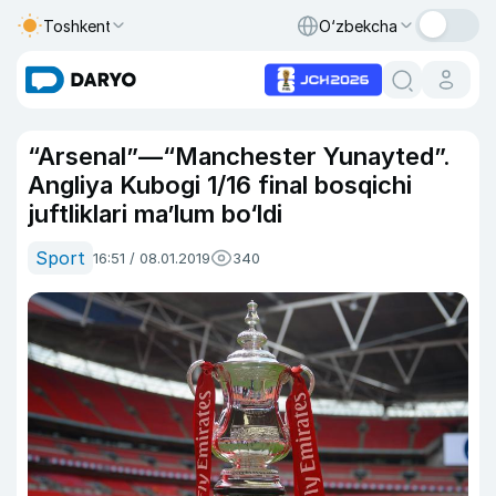
Toshkent
O‘zbekcha
“Arsenal”—“Manchester Yunayted”.
Angliya Kubogi 1/16 final bosqichi
juftliklari ma’lum bo‘ldi
Sport
16:51 / 08.01.2019
340