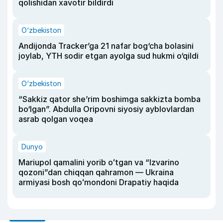
qolishidan xavotir bildirdi
O‘zbekiston
Andijonda Tracker’ga 21 nafar bog‘cha bolasini
joylab, YTH sodir etgan ayolga sud hukmi o‘qildi
O‘zbekiston
“Sakkiz qator she’rim boshimga sakkizta bomba
bo‘lgan”. Abdulla Oripovni siyosiy ayblovlardan
asrab qolgan voqea
Dunyo
Mariupol qamalini yorib oʻtgan va “Izvarino
qozoni”dan chiqqan qahramon — Ukraina
armiyasi bosh qoʻmondoni Drapatiy haqida