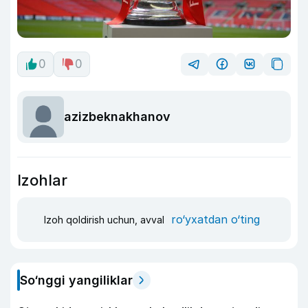
0
0
azizbeknakhanov
Izohlar
ro‘yxatdan o‘ting
Izoh qoldirish uchun, avval
So‘nggi yangiliklar