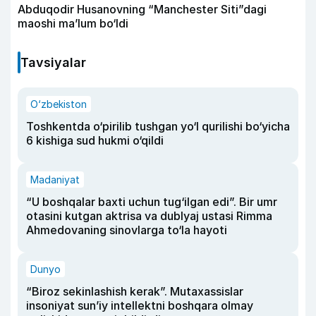
Abduqodir Husanovning “Manchester Siti”dagi
maoshi ma’lum bo‘ldi
Tavsiyalar
O‘zbekiston
Toshkentda o‘pirilib tushgan yo‘l qurilishi bo‘yicha
6 kishiga sud hukmi o‘qildi
Madaniyat
“U boshqalar baxti uchun tug‘ilgan edi”. Bir umr
otasini kutgan aktrisa va dublyaj ustasi Rimma
Ahmedovaning sinovlarga to‘la hayoti
Dunyo
“Biroz sekinlashish kerak”. Mutaxassislar
insoniyat sun’iy intellektni boshqara olmay