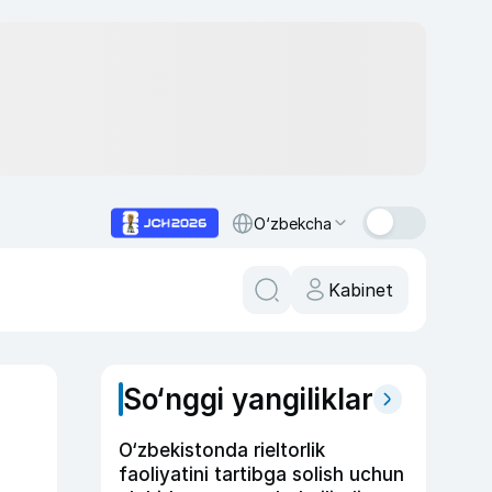
O‘zbekcha
Kabinet
So‘nggi yangiliklar
O‘zbekistonda rieltorlik
faoliyatini tartibga solish uchun