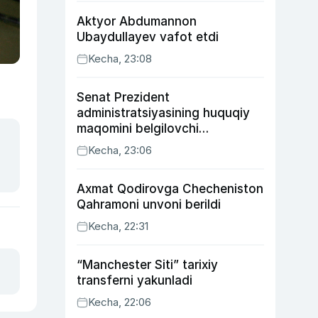
Aktyor Abdu­mannon
Ubaydullayev vafot etdi
Kecha, 23:08
Senat Prezident
administratsiyasining huquqiy
maqomini belgilovchi
konstitutsiyaviy qonunni
Kecha, 23:06
ma’qulladi
Axmat Qodirovga Checheniston
Qahramoni unvoni berildi
Kecha, 22:31
“Manchester Siti” tarixiy
transferni yakunladi
Kecha, 22:06