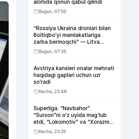
alohida qonun qabul qilindi
Bugun, 07:50
“Rossiya Ukraina dronlari bilan
Boltiqbo‘yi mamlakatlariga
zarba bermoqchi” — Litva
mudofaa vaziri
Bugun, 07:35
Avstriya kansleri onalar mehnati
haqidagi gaplari uchun uzr
so‘radi
Kecha, 23:48
Superliga. “Navbahor”
“Surxon”ni o‘z uyida mag‘lub
etdi, “Lokomotiv” va “Xorazm”
uyda g‘alaba qozondi
Kecha, 23:26