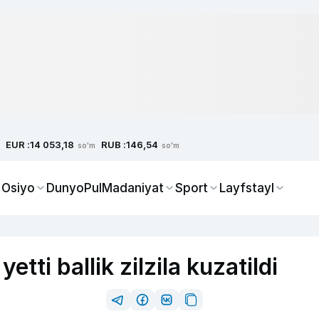
EUR :
RUB :
14 053,18
146,54
so'm
so'm
 Osiyo
Dunyo
Pul
Madaniyat
Sport
Layfstayl
etti ballik zilzila kuzatildi