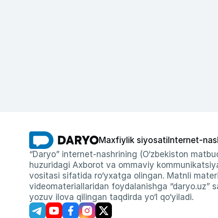
Maxfiylik siyosati
Internet-nas
“Daryo” internet-nashrining (O‘zbekiston matbuo
huzuridagi Axborot va ommaviy kommunikatsiyal
vositasi sifatida ro‘yxatga olingan. Matnli materi
videomateriallaridan foydalanishga “daryo.uz” sa
yozuv ilova qilingan taqdirda yo‘l qo‘yiladi.