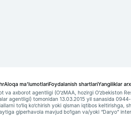
hr
Aloqa ma'lumotlari
Foydalanish shartlari
Yangiliklar arx
t va axborot agentligi (O‘zMAA, hozirgi O‘zbekiston Res
ar agentligi) tomonidan 13.03.2015 yil sanasida 0944
allarni to‘liq ko‘chirish yoki qisman iqtibos keltirishga, 
ytiga giperhavola mavjud bo‘lgan va/yoki “Daryo” intern