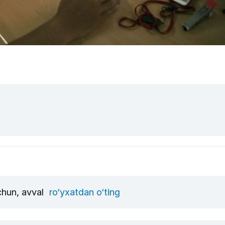
uchun, avval
ro‘yxatdan o‘ting