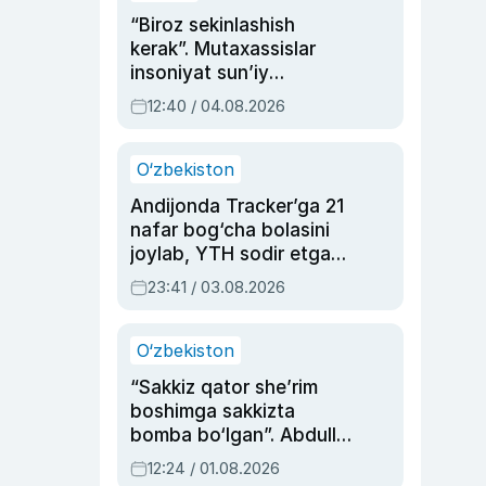
“Biroz sekinlashish
kerak”. Mutaxassislar
insoniyat sun’iy
intellektni boshqara
12:40 / 04.08.2026
olmay qolishidan xavotir
bildirdi
O‘zbekiston
Andijonda Tracker’ga 21
nafar bog‘cha bolasini
joylab, YTH sodir etgan
ayolga sud hukmi o‘qildi
23:41 / 03.08.2026
O‘zbekiston
“Sakkiz qator she’rim
boshimga sakkizta
bomba bo‘lgan”. Abdulla
Oripovni siyosiy
12:24 / 01.08.2026
ayblovlardan asrab