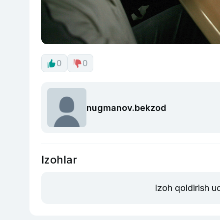
0
0
nugmanov.bekzod
Izohlar
Izoh qoldirish 