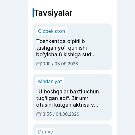
Tavsiyalar
O‘zbekiston
Toshkentda o‘pirilib
tushgan yo‘l qurilishi
bo‘yicha 6 kishiga sud
hukmi o‘qildi
10:10 / 05.08.2026
Madaniyat
“U boshqalar baxti uchun
tug‘ilgan edi”. Bir umr
otasini kutgan aktrisa va
dublyaj ustasi Rimma
13:55 / 04.08.2026
Ahmedovaning
sinovlarga to‘la hayoti
Dunyo