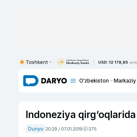
Toshkent
USD :
12 178,85
so'm
O‘zbekiston
Markaziy
Indoneziya qirg‘oqlarida y
Dunyo
20:29 / 07.01.2019
375