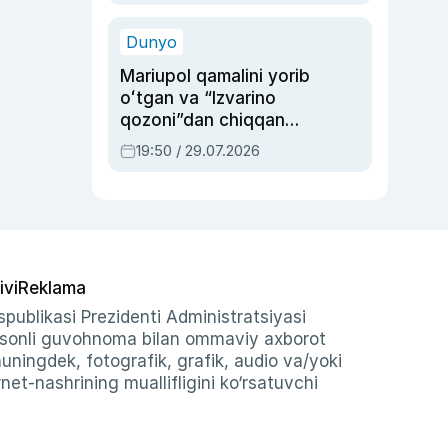
qolgan voqea
Dunyo
Mariupol qamalini yorib
oʻtgan va “Izvarino
qozoni”dan chiqqan
qahramon — Ukraina
19:50 / 29.07.2026
armiyasi bosh
qoʻmondoni Drapatiy
haqida
ivi
Reklama
publikasi Prezidenti Administratsiyasi
-sonli guvohnoma bilan ommaviy axborot
shuningdek, fotografik, grafik, audio va/yoki
et-nashrining muallifligini ko‘rsatuvchi