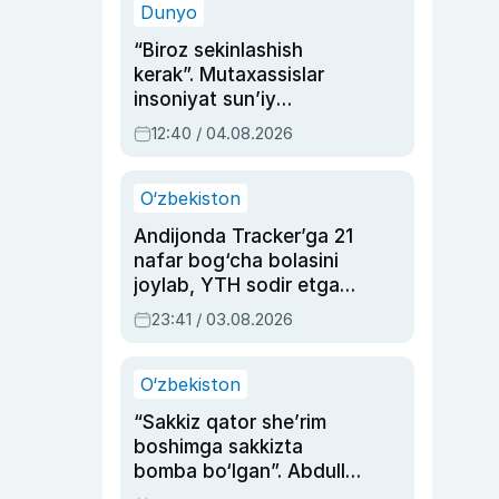
Dunyo
“Biroz sekinlashish
kerak”. Mutaxassislar
insoniyat sun’iy
intellektni boshqara
12:40 / 04.08.2026
olmay qolishidan xavotir
bildirdi
O‘zbekiston
Andijonda Tracker’ga 21
nafar bog‘cha bolasini
joylab, YTH sodir etgan
ayolga sud hukmi o‘qildi
23:41 / 03.08.2026
O‘zbekiston
“Sakkiz qator she’rim
boshimga sakkizta
bomba bo‘lgan”. Abdulla
Oripovni siyosiy