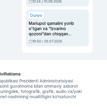
12:24 / 01.08.2026
ayblovlardan asrab
qolgan voqea
Dunyo
Mariupol qamalini yorib
oʻtgan va “Izvarino
qozoni”dan chiqqan
qahramon — Ukraina
19:50 / 29.07.2026
armiyasi bosh
qoʻmondoni Drapatiy
haqida
ivi
Reklama
publikasi Prezidenti Administratsiyasi
-sonli guvohnoma bilan ommaviy axborot
shuningdek, fotografik, grafik, audio va/yoki
et-nashrining muallifligini ko‘rsatuvchi