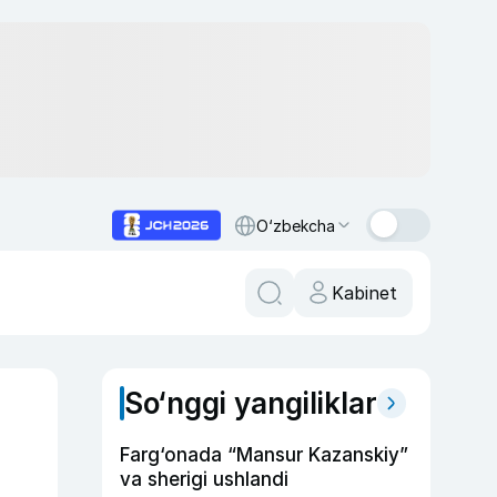
O‘zbekcha
Kabinet
So‘nggi yangiliklar
Farg‘onada “Mansur Kazanskiy”
va sherigi ushlandi