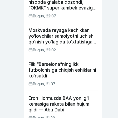
hisobda g‘alaba qozondi,
“OKMK” super kambek evaziga
“Bunyodkor”dan ustun keldi,
Bugun, 22:07
“Nasaf” durang qayd etdi
Moskvada reysga kechikkan
yo‘lovchilar samolyotni uchish-
qo‘nish yo‘lagida to‘xtatishga
urindi (video)
Bugun, 22:02
Flik “Barselona”ning ikki
futbolchisiga chiqish eshiklarini
ko‘rsatdi
Bugun, 21:37
Eron Hormuzda BAA yonilg‘i
kemasiga raketa bilan hujum
qildi — Abu Dabi
Bugun, 21:20