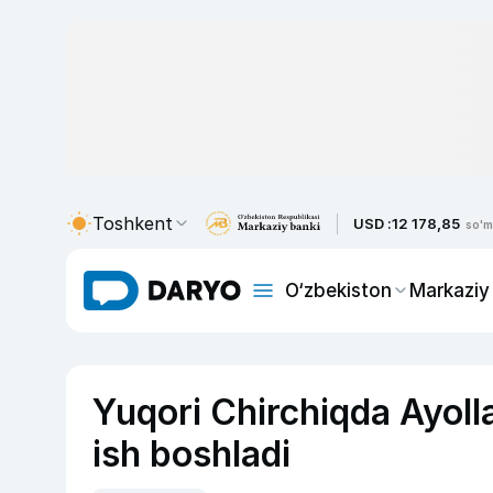
Toshkent
USD :
12 178,85
so'm
O‘zbekiston
Markaziy
Yuqori Chirchiqda Ayoll
ish boshladi