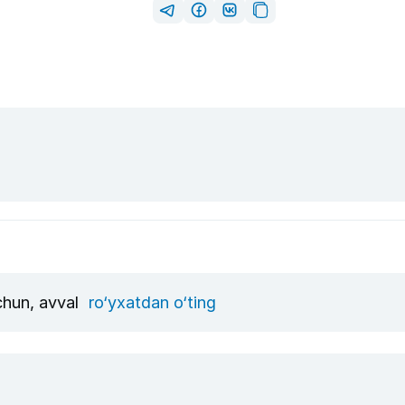
uchun, avval
ro‘yxatdan o‘ting