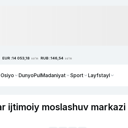
EUR :
RUB :
14 053,18
146,54
so'm
so'm
 Osiyo
Dunyo
Pul
Madaniyat
Sport
Layfstayl
ar ijtimoiy moslashuv markazi