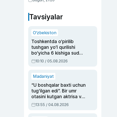
Tavsiyalar
O‘zbekiston
Toshkentda o‘pirilib
tushgan yo‘l qurilishi
bo‘yicha 6 kishiga sud
hukmi o‘qildi
10:10 / 05.08.2026
Madaniyat
“U boshqalar baxti uchun
tug‘ilgan edi”. Bir umr
otasini kutgan aktrisa va
dublyaj ustasi Rimma
13:55 / 04.08.2026
Ahmedovaning
sinovlarga to‘la hayoti