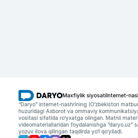
Maxfiylik siyosati
Internet-nas
“Daryo” internet-nashrining (O‘zbekiston matbuo
huzuridagi Axborot va ommaviy kommunikatsiyal
vositasi sifatida ro‘yxatga olingan. Matnli materi
videomateriallaridan foydalanishga “daryo.uz” sa
yozuv ilova qilingan taqdirda yo‘l qo‘yiladi.