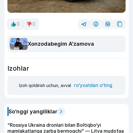
0
0
Xonzodabegim A’zamova
Izohlar
ro‘yxatdan o‘ting
Izoh qoldirish uchun, avval
So‘nggi yangiliklar
“Rossiya Ukraina dronlari bilan Boltiqbo‘yi
mamlakatlariga zarba bermoqchi” — Litva mudofaa