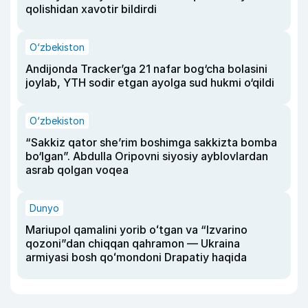
qolishidan xavotir bildirdi
O‘zbekiston
Andijonda Tracker’ga 21 nafar bog‘cha bolasini
joylab, YTH sodir etgan ayolga sud hukmi o‘qildi
O‘zbekiston
“Sakkiz qator she’rim boshimga sakkizta bomba
bo‘lgan”. Abdulla Oripovni siyosiy ayblovlardan
asrab qolgan voqea
Dunyo
Mariupol qamalini yorib oʻtgan va “Izvarino
qozoni”dan chiqqan qahramon — Ukraina
armiyasi bosh qoʻmondoni Drapatiy haqida