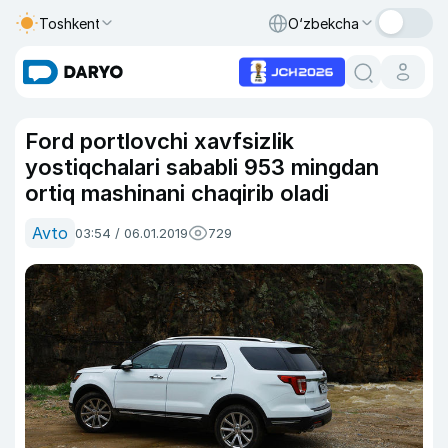
Toshkent
O‘zbekcha
Ford portlovchi xavfsizlik
yostiqchalari sababli 953 mingdan
ortiq mashinani chaqirib oladi
Avto
03:54 / 06.01.2019
729