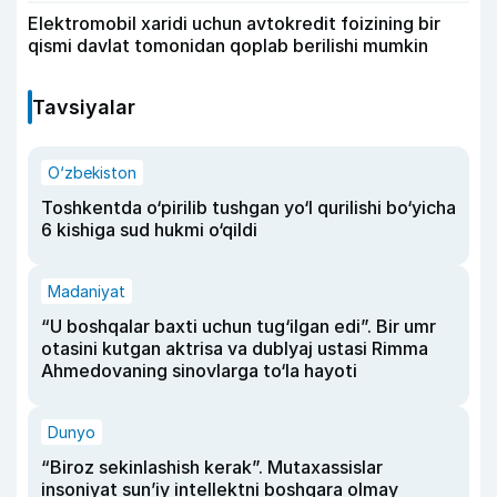
Elektromobil xaridi uchun avtokredit foizining bir
qismi davlat tomonidan qoplab berilishi mumkin
Tavsiyalar
O‘zbekiston
Toshkentda o‘pirilib tushgan yo‘l qurilishi bo‘yicha
6 kishiga sud hukmi o‘qildi
Madaniyat
“U boshqalar baxti uchun tug‘ilgan edi”. Bir umr
otasini kutgan aktrisa va dublyaj ustasi Rimma
Ahmedovaning sinovlarga to‘la hayoti
Dunyo
“Biroz sekinlashish kerak”. Mutaxassislar
insoniyat sun’iy intellektni boshqara olmay