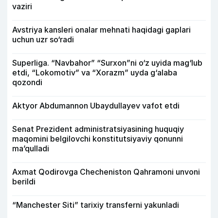
vaziri
Avstriya kansleri onalar mehnati haqidagi gaplari
uchun uzr so‘radi
Superliga. “Navbahor” “Surxon”ni o‘z uyida mag‘lub
etdi, “Lokomotiv” va “Xorazm” uyda g‘alaba
qozondi
Aktyor Abdu­mannon Ubaydullayev vafot etdi
Senat Prezident administratsiyasining huquqiy
maqomini belgilovchi konstitutsiyaviy qonunni
ma’qulladi
Axmat Qodirovga Checheniston Qahramoni unvoni
berildi
“Manchester Siti” tarixiy transferni yakunladi