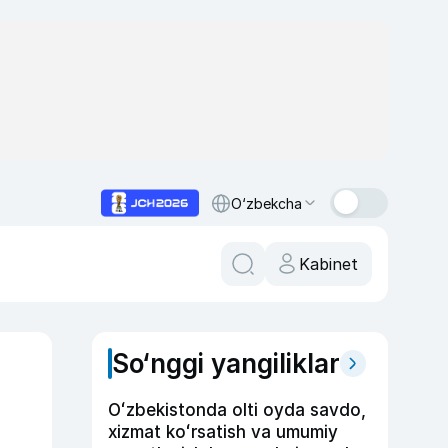
O‘zbekcha
Kabinet
So‘nggi yangiliklar
Oʻzbekistonda olti oyda savdo,
xizmat koʻrsatish va umumiy