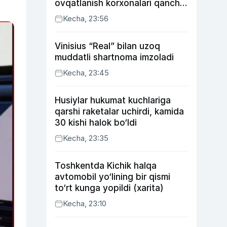
ovqatlanish korxonalari qancha
soliq toʻlagani ochiqlandi
Kecha, 23:56
Vinisius “Real” bilan uzoq
muddatli shartnoma imzoladi
Kecha, 23:45
Husiylar hukumat kuchlariga
qarshi raketalar uchirdi, kamida
30 kishi halok bo‘ldi
Kecha, 23:35
Toshkentda Kichik halqa
avtomobil yo‘lining bir qismi
to‘rt kunga yopildi (xarita)
Kecha, 23:10