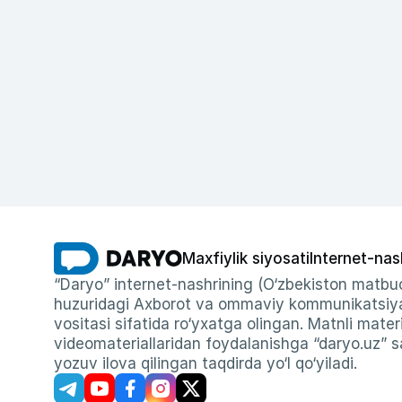
Maxfiylik siyosati
Internet-nas
“Daryo” internet-nashrining (O‘zbekiston matbuo
huzuridagi Axborot va ommaviy kommunikatsiyal
vositasi sifatida ro‘yxatga olingan. Matnli materi
videomateriallaridan foydalanishga “daryo.uz” sa
yozuv ilova qilingan taqdirda yo‘l qo‘yiladi.