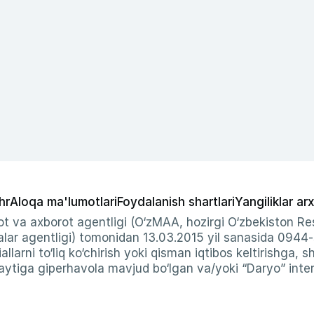
hr
Aloqa ma'lumotlari
Foydalanish shartlari
Yangiliklar arx
t va axborot agentligi (O‘zMAA, hozirgi O‘zbekiston Res
ar agentligi) tomonidan 13.03.2015 yil sanasida 0944
allarni to‘liq ko‘chirish yoki qisman iqtibos keltirishga, 
ytiga giperhavola mavjud bo‘lgan va/yoki “Daryo” intern