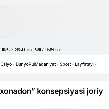
EUR :
RUB :
14 053,18
146,54
so'm
so'm
 Osiyo
Dunyo
Pul
Madaniyat
Sport
Layfstayl
xonadon” konsepsiyasi joriy