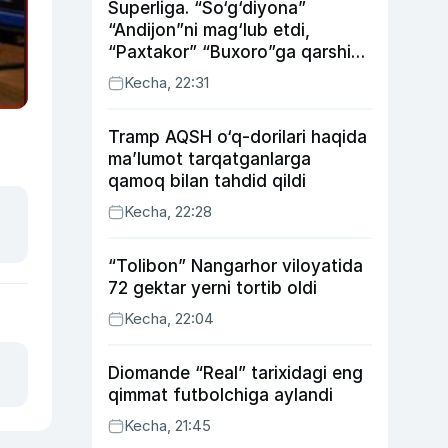
Superliga. “So‘g‘diyona”
“Andijon”ni mag‘lub etdi,
“Paxtakor” “Buxoro”ga qarshi
bahsda g‘alabani qo‘ldan
Kecha, 22:31
chiqardi
Tramp AQSH o‘q-dorilari haqida
ma’lumot tarqatganlarga
qamoq bilan tahdid qildi
Kecha, 22:28
“Tolibon” Nangarhor viloyatida
72 gektar yerni tortib oldi
Kecha, 22:04
Diomande “Real” tarixidagi eng
qimmat futbolchiga aylandi
Kecha, 21:45