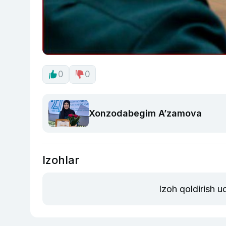
0
0
Xonzodabegim A’zamova
Izohlar
Izoh qoldirish 