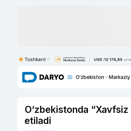
Toshkent
USD :
12 178,85
so'm
O‘zbekiston
Markaziy
O‘zbekistonda “Xavfsiz 
etiladi