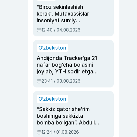
“Biroz sekinlashish
kerak”. Mutaxassislar
insoniyat sun’iy
intellektni boshqara
12:40 / 04.08.2026
olmay qolishidan xavotir
bildirdi
O‘zbekiston
Andijonda Tracker’ga 21
nafar bog‘cha bolasini
joylab, YTH sodir etgan
ayolga sud hukmi o‘qildi
23:41 / 03.08.2026
O‘zbekiston
“Sakkiz qator she’rim
boshimga sakkizta
bomba bo‘lgan”. Abdulla
Oripovni siyosiy
12:24 / 01.08.2026
ayblovlardan asrab