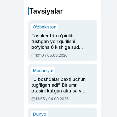
Tavsiyalar
O‘zbekiston
Toshkentda o‘pirilib
tushgan yo‘l qurilishi
bo‘yicha 6 kishiga sud
hukmi o‘qildi
10:10 / 05.08.2026
Madaniyat
“U boshqalar baxti uchun
tug‘ilgan edi”. Bir umr
otasini kutgan aktrisa va
dublyaj ustasi Rimma
13:55 / 04.08.2026
Ahmedovaning
sinovlarga to‘la hayoti
Dunyo