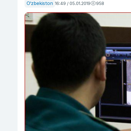
O‘zbekiston
16:49 / 05.01.2019
958