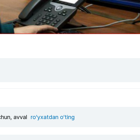
uchun, avval
ro‘yxatdan o‘ting