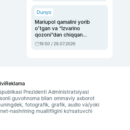
qolgan voqea
Dunyo
Mariupol qamalini yorib
oʻtgan va “Izvarino
qozoni”dan chiqqan
qahramon — Ukraina
19:50 / 29.07.2026
armiyasi bosh
qoʻmondoni Drapatiy
haqida
ivi
Reklama
publikasi Prezidenti Administratsiyasi
-sonli guvohnoma bilan ommaviy axborot
shuningdek, fotografik, grafik, audio va/yoki
et-nashrining muallifligini ko‘rsatuvchi