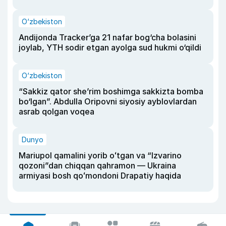
O‘zbekiston
Andijonda Tracker’ga 21 nafar bog‘cha bolasini
joylab, YTH sodir etgan ayolga sud hukmi o‘qildi
O‘zbekiston
“Sakkiz qator she’rim boshimga sakkizta bomba
bo‘lgan”. Abdulla Oripovni siyosiy ayblovlardan
asrab qolgan voqea
Dunyo
Mariupol qamalini yorib oʻtgan va “Izvarino
qozoni”dan chiqqan qahramon — Ukraina
armiyasi bosh qoʻmondoni Drapatiy haqida