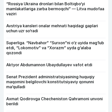
“Rossiya Ukraina dronlari bilan Boltiqbo‘yi
mamlakatlariga zarba bermoqchi” — Litva mudofaa
vaziri
Avstriya kansleri onalar mehnati haqidagi gaplari
uchun uzr so‘radi
Superliga. “Navbahor” “Surxon”ni o‘z uyida mag‘lub
etdi, “Lokomotiv” va “Xorazm” uyda g‘alaba
qozondi
Aktyor Abdu­mannon Ubaydullayev vafot etdi
Senat Prezident administratsiyasining huquqiy
maqomini belgilovchi konstitutsiyaviy qonunni
ma’qulladi
Axmat Qodirovga Checheniston Qahramoni unvoni
berildi