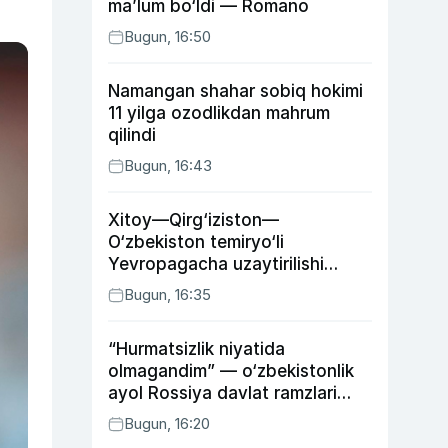
ma’lum bo‘ldi — Romano
Bugun, 16:50
Namangan shahar sobiq hokimi
11 yilga ozodlikdan mahrum
qilindi
Bugun, 16:43
Xitoy—Qirg‘iziston—
O‘zbekiston temiryo‘li
Yevropagacha uzaytirilishi
mumkin
Bugun, 16:35
“Hurmatsizlik niyatida
olmagandim” — o‘zbekistonlik
ayol Rossiya davlat ramzlari
tushirilgan poyandoz haqida
Bugun, 16:20