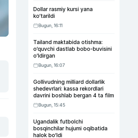
Dollar rasmiy kursi yana
ko‘tarildi
Bugun, 16:11
Tailand maktabida otishma:
o‘quvchi dastlab bobo-buvisini
o‘ldirgan
Bugun, 16:07
Gollivudning milliard dollarlik
shedevrlari: kassa rekordlari
davrini boshlab bergan 4 ta film
Bugun, 15:45
Ugandalik futbolchi
bosqinchilar hujumi oqibatida
halok bo‘ldi