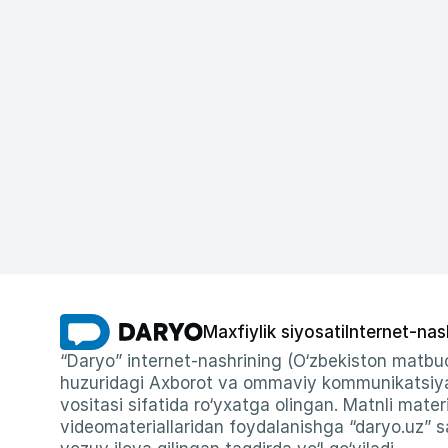
Maxfiylik siyosati
Internet-nas
“Daryo” internet-nashrining (O‘zbekiston matbuo
huzuridagi Axborot va ommaviy kommunikatsiyal
vositasi sifatida ro‘yxatga olingan. Matnli materi
videomateriallaridan foydalanishga “daryo.uz” sa