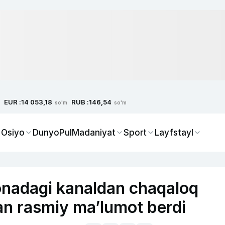
EUR :
RUB :
14 053,18
146,54
so'm
so'm
 Osiyo
Dunyo
Pul
Madaniyat
Sport
Layfstayl
onadagi kanaldan chaqaloq
dan rasmiy ma’lumot berdi