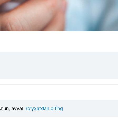
uchun, avval
ro‘yxatdan o‘ting