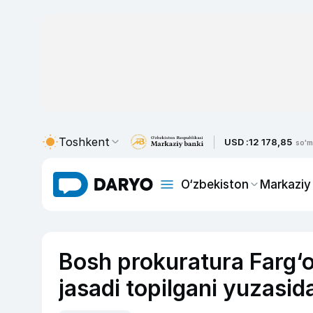
Toshkent
USD :
12 178,85
so'm
O‘zbekiston
Markaziy
Bosh prokuratura Farg‘
jasadi topilgani yuzasi