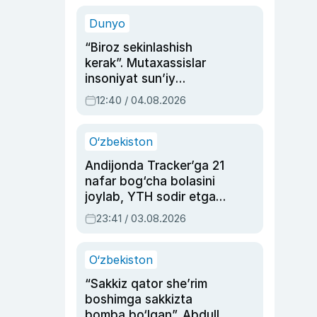
sinovlarga to‘la hayoti
Dunyo
“Biroz sekinlashish
kerak”. Mutaxassislar
insoniyat sun’iy
intellektni boshqara
12:40 / 04.08.2026
olmay qolishidan xavotir
bildirdi
O‘zbekiston
Andijonda Tracker’ga 21
nafar bog‘cha bolasini
joylab, YTH sodir etgan
ayolga sud hukmi o‘qildi
23:41 / 03.08.2026
O‘zbekiston
“Sakkiz qator she’rim
boshimga sakkizta
bomba bo‘lgan”. Abdulla