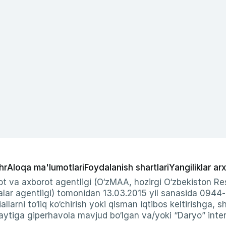
hr
Aloqa ma'lumotlari
Foydalanish shartlari
Yangiliklar arx
t va axborot agentligi (O‘zMAA, hozirgi O‘zbekiston Res
ar agentligi) tomonidan 13.03.2015 yil sanasida 0944
allarni to‘liq ko‘chirish yoki qisman iqtibos keltirishga, 
ytiga giperhavola mavjud bo‘lgan va/yoki “Daryo” intern