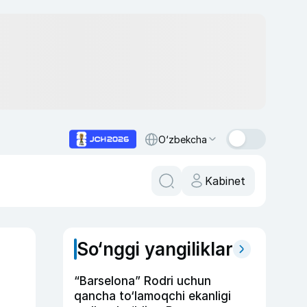
O‘zbekcha
Kabinet
So‘nggi yangiliklar
“Barselona” Rodri uchun
qancha to‘lamoqchi ekanligi