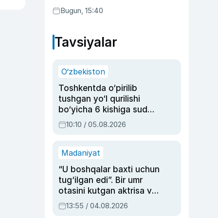
Bugun, 15:40
Tavsiyalar
O‘zbekiston
Toshkentda o‘pirilib
tushgan yo‘l qurilishi
bo‘yicha 6 kishiga sud
hukmi o‘qildi
10:10 / 05.08.2026
Madaniyat
“U boshqalar baxti uchun
tug‘ilgan edi”. Bir umr
otasini kutgan aktrisa va
dublyaj ustasi Rimma
13:55 / 04.08.2026
Ahmedovaning