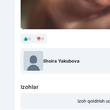
0
0
Shoira Yakubova
Izohlar
Izoh qoldirish 