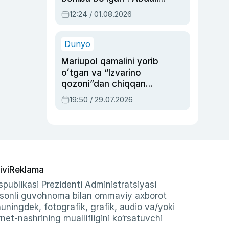
Oripovni siyosiy
12:24 / 01.08.2026
ayblovlardan asrab
qolgan voqea
Dunyo
Mariupol qamalini yorib
oʻtgan va “Izvarino
qozoni”dan chiqqan
qahramon — Ukraina
19:50 / 29.07.2026
armiyasi bosh
qoʻmondoni Drapatiy
haqida
ivi
Reklama
publikasi Prezidenti Administratsiyasi
-sonli guvohnoma bilan ommaviy axborot
shuningdek, fotografik, grafik, audio va/yoki
et-nashrining muallifligini ko‘rsatuvchi