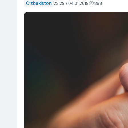
O‘zbekiston
23:29 / 04.01.2019
898