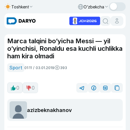
Toshkent
O‘zbekcha
Marca talqini bo‘yicha Messi — yil
o‘yinchisi, Ronaldu esa kuchli uchlikka
ham kira olmadi
Sport
01:11 / 03.01.2019
393
0
0
azizbeknakhanov