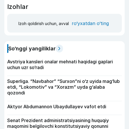
Izohlar
ro‘yxatdan o‘ting
Izoh qoldirish uchun, avval
So‘nggi yangiliklar
Avstriya kansleri onalar mehnati haqidagi gaplari
uchun uzr so‘radi
Superliga. “Navbahor” “Surxon”ni o‘z uyida mag‘lub
etdi, “Lokomotiv” va “Xorazm” uyda g‘alaba
qozondi
Aktyor Abdu­mannon Ubaydullayev vafot etdi
Senat Prezident administratsiyasining huquqiy
maqomini belgilovchi konstitutsiyaviy qonunni