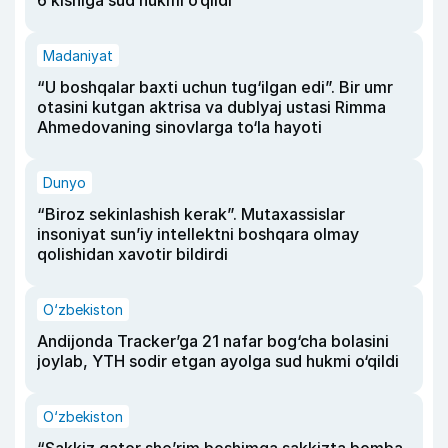
6 kishiga sud hukmi o‘qildi
Madaniyat
“U boshqalar baxti uchun tug‘ilgan edi”. Bir umr
otasini kutgan aktrisa va dublyaj ustasi Rimma
Ahmedovaning sinovlarga to‘la hayoti
Dunyo
“Biroz sekinlashish kerak”. Mutaxassislar
insoniyat sun’iy intellektni boshqara olmay
qolishidan xavotir bildirdi
O‘zbekiston
Andijonda Tracker’ga 21 nafar bog‘cha bolasini
joylab, YTH sodir etgan ayolga sud hukmi o‘qildi
O‘zbekiston