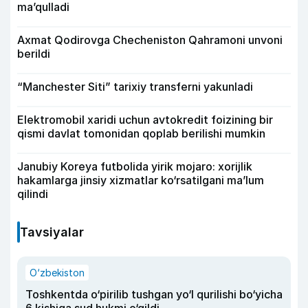
ma’qulladi
Axmat Qodirovga Checheniston Qahramoni unvoni
berildi
“Manchester Siti” tarixiy transferni yakunladi
Elektromobil xaridi uchun avtokredit foizining bir
qismi davlat tomonidan qoplab berilishi mumkin
Janubiy Koreya futbolida yirik mojaro: xorijlik
hakamlarga jinsiy xizmatlar ko‘rsatilgani ma’lum
qilindi
Tavsiyalar
O‘zbekiston
Toshkentda o‘pirilib tushgan yo‘l qurilishi bo‘yicha