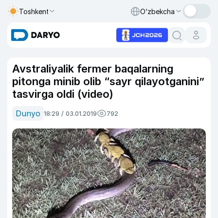
Toshkent
O‘zbekcha
Avstraliyalik fermer baqalarning
pitonga minib olib “sayr qilayotganini”
tasvirga oldi (video)
Dunyo
18:29 / 03.01.2019
792