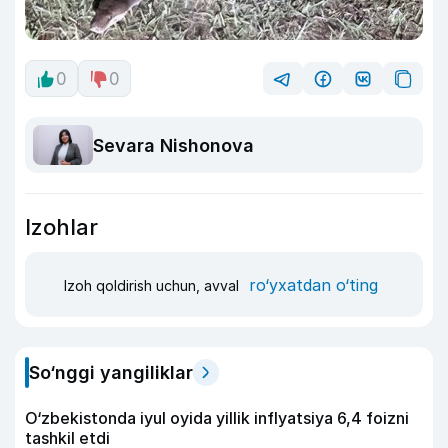
0
0
Sevara Nishonova
Izohlar
ro‘yxatdan o‘ting
Izoh qoldirish uchun, avval
So‘nggi yangiliklar
O‘zbekistonda iyul oyida yillik inflyatsiya 6,4 foizni
tashkil etdi