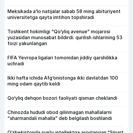
Meksikada a’lo natijalar sabab 58 ming abituriyent
universitetga qayta imtihon topshiradi
Toshkent hokimligi “Qo‘yliq avenue” mojarosi
yuzasidan munosabat bildirdi: qurilish ishlarining 53
foizi yakunlangan
FIFA Yevropa ligalari tomonidan jiddiy qarshilikka
uchradi
Ikki hafta ichida Afg‘onistonga ikki davlatdan 100
ming odam qaytib keldi
Qo‘yliq dehqon bozori faoliyati qisman cheklandi
Chinozda hududi obod qilinmagan mahallalarni
“sharmandali mahalla” deb belgilash boshlandi
O‘zbekistonda sun‘iy intellektga asoslangan “Smart