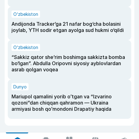
O‘zbekiston
Andijonda Tracker’ga 21 nafar bog‘cha bolasini
joylab, YTH sodir etgan ayolga sud hukmi o‘qildi
O‘zbekiston
“Sakkiz qator she’rim boshimga sakkizta bomba
bo‘lgan”. Abdulla Oripovni siyosiy ayblovlardan
asrab qolgan voqea
Dunyo
Mariupol qamalini yorib oʻtgan va “Izvarino
qozoni”dan chiqqan qahramon — Ukraina
armiyasi bosh qoʻmondoni Drapatiy haqida