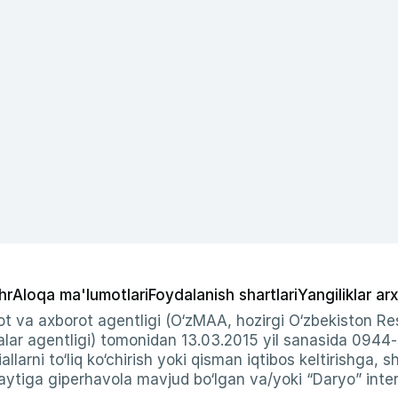
hr
Aloqa ma'lumotlari
Foydalanish shartlari
Yangiliklar arx
t va axborot agentligi (O‘zMAA, hozirgi O‘zbekiston Res
ar agentligi) tomonidan 13.03.2015 yil sanasida 0944
allarni to‘liq ko‘chirish yoki qisman iqtibos keltirishga, 
ytiga giperhavola mavjud bo‘lgan va/yoki “Daryo” intern