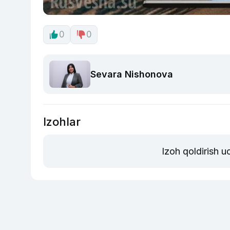
0
0
Sevara Nishonova
Izohlar
Izoh qoldirish 