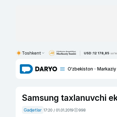
Toshkent
USD :
12 178,85
so'm
O‘zbekiston
Markaziy
Samsung taxlanuvchi ekra
Gadjetlar
17:20 / 01.01.2019
998