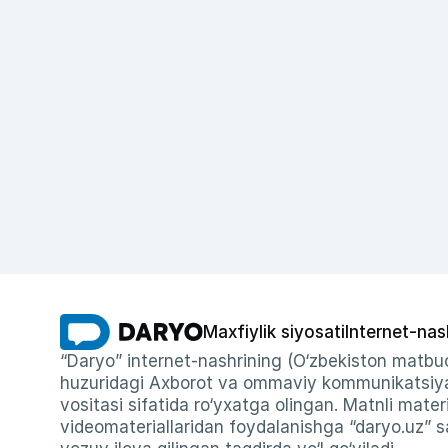
Maxfiylik siyosati
Internet-nas
“Daryo” internet-nashrining (O‘zbekiston matbuo
huzuridagi Axborot va ommaviy kommunikatsiyal
vositasi sifatida ro‘yxatga olingan. Matnli materi
videomateriallaridan foydalanishga “daryo.uz” sa