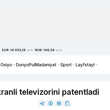
EUR :
RUB :
14 053,18
146,54
so'm
so'm
 Osiyo
Dunyo
Pul
Madaniyat
Sport
Layfstayl
nli televizorini patentladi