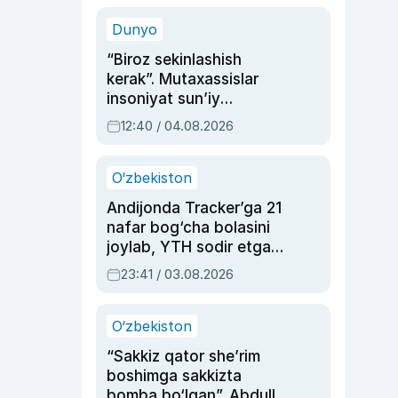
sinovlarga to‘la hayoti
Dunyo
“Biroz sekinlashish
kerak”. Mutaxassislar
insoniyat sun’iy
intellektni boshqara
12:40 / 04.08.2026
olmay qolishidan xavotir
bildirdi
O‘zbekiston
Andijonda Tracker’ga 21
nafar bog‘cha bolasini
joylab, YTH sodir etgan
ayolga sud hukmi o‘qildi
23:41 / 03.08.2026
O‘zbekiston
“Sakkiz qator she’rim
boshimga sakkizta
bomba bo‘lgan”. Abdulla