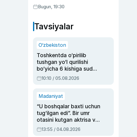
Bugun, 19:30
Tavsiyalar
O‘zbekiston
Toshkentda o‘pirilib
tushgan yo‘l qurilishi
bo‘yicha 6 kishiga sud
hukmi o‘qildi
10:10 / 05.08.2026
Madaniyat
“U boshqalar baxti uchun
tug‘ilgan edi”. Bir umr
otasini kutgan aktrisa va
dublyaj ustasi Rimma
13:55 / 04.08.2026
Ahmedovaning