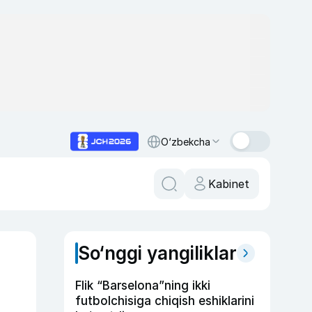
O‘zbekcha
Kabinet
So‘nggi yangiliklar
Flik “Barselona”ning ikki
futbolchisiga chiqish eshiklarini