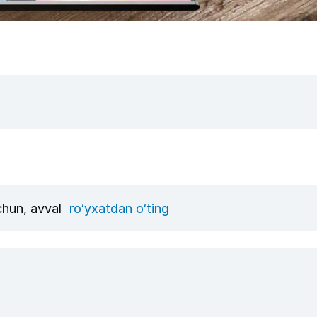
uchun, avval
ro‘yxatdan o‘ting