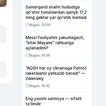
Samarqand shahri hududiga
qo‘shni tumanlardan qariyb 17,2
ming gektar yer qo‘shib beriladi
Bugun, 20:00
Messi faoliyatini yakunlagach,
“Inter Mayami” rahbariga
aylanadimi?
Bugun, 19:38
“AQSH har oy Ukrainaga Patriot
raketalarini yetkazib beradi” —
Zelenskiy
Bugun, 19:30
Eng yaxshi sarmoya — sifatli
ta’limdir