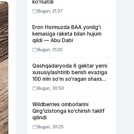
ko‘rsatdi
Bugun, 21:37
Eron Hormuzda BAA yonilg‘i
kemasiga raketa bilan hujum
qildi — Abu Dabi
Bugun, 21:20
Qashqadaryoda 6 gektar yerni
xususiylashtirib berish evaziga
100 mln so‘m so‘ragan shaxs
ushlandi
Bugun, 20:50
Wildberries omborlarini
Qirg‘izistonga ko‘chirish taklif
qilindi
Bugun, 20:25