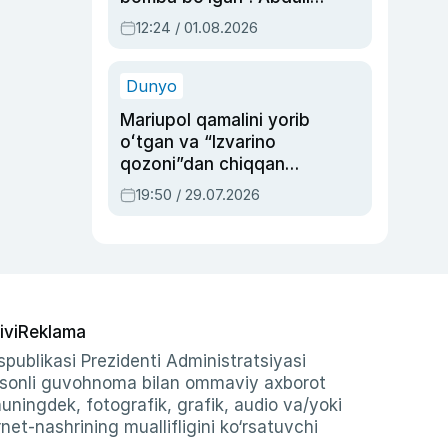
Oripovni siyosiy
12:24 / 01.08.2026
ayblovlardan asrab
qolgan voqea
Dunyo
Mariupol qamalini yorib
oʻtgan va “Izvarino
qozoni”dan chiqqan
qahramon — Ukraina
19:50 / 29.07.2026
armiyasi bosh
qoʻmondoni Drapatiy
haqida
ivi
Reklama
publikasi Prezidenti Administratsiyasi
-sonli guvohnoma bilan ommaviy axborot
shuningdek, fotografik, grafik, audio va/yoki
et-nashrining muallifligini ko‘rsatuvchi