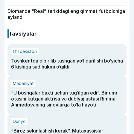
Diomande “Real” tarixidagi eng qimmat futbolchiga
aylandi
Tavsiyalar
O‘zbekiston
Toshkentda o‘pirilib tushgan yo‘l qurilishi bo‘yicha
6 kishiga sud hukmi o‘qildi
Madaniyat
“U boshqalar baxti uchun tug‘ilgan edi”. Bir umr
otasini kutgan aktrisa va dublyaj ustasi Rimma
Ahmedovaning sinovlarga to‘la hayoti
Dunyo
“Biroz sekinlashish kerak”. Mutaxassislar