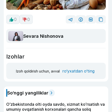
0
0
Sevara Nishonova
Izohlar
ro‘yxatdan o‘ting
Izoh qoldirish uchun, avval
So‘nggi yangiliklar
Oʻzbekistonda olti oyda savdo, xizmat koʻrsatish va
umumiy ovqatlanish korxonalari qancha soliq