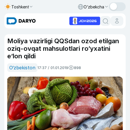
Toshkent
O‘zbekcha
Moliya vazirligi QQSdan ozod etilgan
oziq-ovqat mahsulotlari ro‘yxatini
e’lon qildi
O‘zbekiston
17:37 / 01.01.2019
898