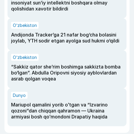
insoniyat sun’iy intellektni boshqara olmay
qolishidan xavotir bildirdi
O‘zbekiston
Andijonda Tracker’ga 21 nafar bog‘cha bolasini
joylab, YTH sodir etgan ayolga sud hukmi o‘qildi
O‘zbekiston
“Sakkiz qator she’rim boshimga sakkizta bomba
bo‘lgan”. Abdulla Oripovni siyosiy ayblovlardan
asrab qolgan voqea
Dunyo
Mariupol qamalini yorib oʻtgan va “Izvarino
qozoni”dan chiqqan qahramon — Ukraina
armiyasi bosh qoʻmondoni Drapatiy haqida