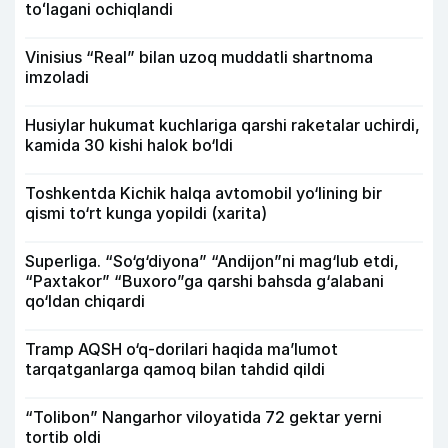
toʻlagani ochiqlandi
Vinisius “Real” bilan uzoq muddatli shartnoma
imzoladi
Husiylar hukumat kuchlariga qarshi raketalar uchirdi,
kamida 30 kishi halok bo‘ldi
Toshkentda Kichik halqa avtomobil yo‘lining bir
qismi to‘rt kunga yopildi (xarita)
Superliga. “So‘g‘diyona” “Andijon”ni mag‘lub etdi,
“Paxtakor” “Buxoro”ga qarshi bahsda g‘alabani
qo‘ldan chiqardi
Tramp AQSH o‘q-dorilari haqida ma’lumot
tarqatganlarga qamoq bilan tahdid qildi
“Tolibon” Nangarhor viloyatida 72 gektar yerni
tortib oldi