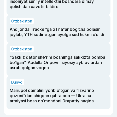
insoniyat sun’iy intellektni boshqara olmay
qolishidan xavotir bildirdi
O‘zbekiston
Andijonda Tracker’ga 21 nafar bog‘cha bolasini
joylab, YTH sodir etgan ayolga sud hukmi o‘qildi
O‘zbekiston
“Sakkiz qator she’rim boshimga sakkizta bomba
bo‘lgan”. Abdulla Oripovni siyosiy ayblovlardan
asrab qolgan voqea
Dunyo
Mariupol qamalini yorib oʻtgan va “Izvarino
qozoni”dan chiqqan qahramon — Ukraina
armiyasi bosh qoʻmondoni Drapatiy haqida