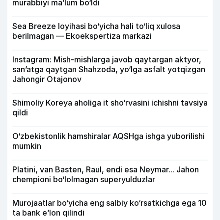
murabbiyi ma’lum bo‘ldi
Sea Breeze loyihasi bo‘yicha hali to‘liq xulosa
berilmagan — Ekoekspertiza markazi
Instagram: Mish-mishlarga javob qaytargan aktyor,
san’atga qaytgan Shahzoda, yo‘lga asfalt yotqizgan
Jahongir Otajonov
Shimoliy Koreya aholiga it sho‘rvasini ichishni tavsiya
qildi
O‘zbekistonlik hamshiralar AQSHga ishga yuborilishi
mumkin
Platini, van Basten, Raul, endi esa Neymar... Jahon
chempioni bo‘lolmagan superyulduzlar
Murojaatlar bo‘yicha eng salbiy ko‘rsatkichga ega 10
ta bank e’lon qilindi