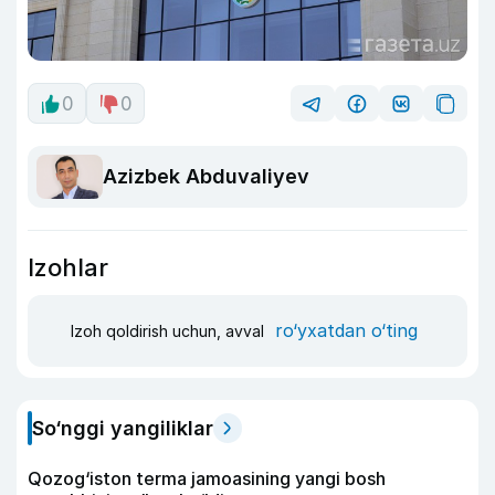
0
0
Azizbek Abduvaliyev
Izohlar
ro‘yxatdan o‘ting
Izoh qoldirish uchun, avval
So‘nggi yangiliklar
Qozog‘iston terma jamoasining yangi bosh