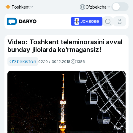
Toshkent
O‘zbekcha
Video: Toshkent teleminorasini avval
bunday jilolarda ko‘rmagansiz!
O‘zbekiston
02:10 / 30.12.2018
1386