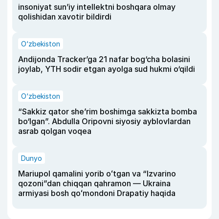
insoniyat sun’iy intellektni boshqara olmay
qolishidan xavotir bildirdi
O‘zbekiston
Andijonda Tracker’ga 21 nafar bog‘cha bolasini
joylab, YTH sodir etgan ayolga sud hukmi o‘qildi
O‘zbekiston
“Sakkiz qator she’rim boshimga sakkizta bomba
bo‘lgan”. Abdulla Oripovni siyosiy ayblovlardan
asrab qolgan voqea
Dunyo
Mariupol qamalini yorib oʻtgan va “Izvarino
qozoni”dan chiqqan qahramon — Ukraina
armiyasi bosh qoʻmondoni Drapatiy haqida