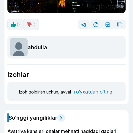
0
0
abdulla
Izohlar
ro‘yxatdan o‘ting
Izoh qoldirish uchun, avval
So‘nggi yangiliklar
Avstriya kansleri onalar mehnati haqidagi gaplari