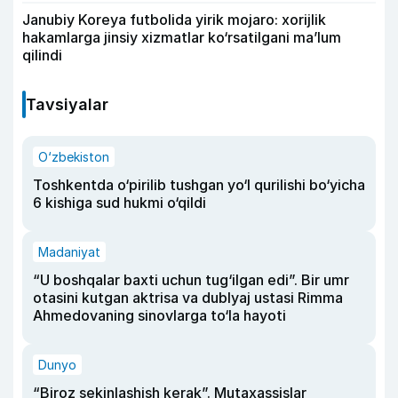
Janubiy Koreya futbolida yirik mojaro: xorijlik
hakamlarga jinsiy xizmatlar ko‘rsatilgani ma’lum
qilindi
Tavsiyalar
O‘zbekiston
Toshkentda o‘pirilib tushgan yo‘l qurilishi bo‘yicha
6 kishiga sud hukmi o‘qildi
Madaniyat
“U boshqalar baxti uchun tug‘ilgan edi”. Bir umr
otasini kutgan aktrisa va dublyaj ustasi Rimma
Ahmedovaning sinovlarga to‘la hayoti
Dunyo
“Biroz sekinlashish kerak”. Mutaxassislar