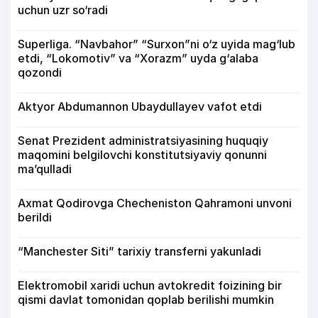
uchun uzr so‘radi
Superliga. “Navbahor” “Surxon”ni o‘z uyida mag‘lub
etdi, “Lokomotiv” va “Xorazm” uyda g‘alaba
qozondi
Aktyor Abdu­mannon Ubaydullayev vafot etdi
Senat Prezident administratsiyasining huquqiy
maqomini belgilovchi konstitutsiyaviy qonunni
ma’qulladi
Axmat Qodirovga Checheniston Qahramoni unvoni
berildi
“Manchester Siti” tarixiy transferni yakunladi
Elektromobil xaridi uchun avtokredit foizining bir
qismi davlat tomonidan qoplab berilishi mumkin