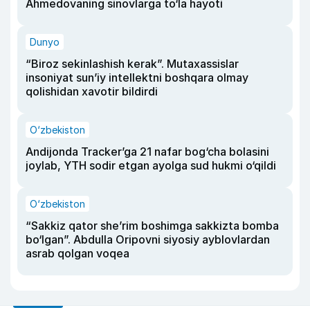
Ahmedovaning sinovlarga to‘la hayoti
Dunyo
“Biroz sekinlashish kerak”. Mutaxassislar
insoniyat sun’iy intellektni boshqara olmay
qolishidan xavotir bildirdi
O‘zbekiston
Andijonda Tracker’ga 21 nafar bog‘cha bolasini
joylab, YTH sodir etgan ayolga sud hukmi o‘qildi
O‘zbekiston
“Sakkiz qator she’rim boshimga sakkizta bomba
bo‘lgan”. Abdulla Oripovni siyosiy ayblovlardan
asrab qolgan voqea