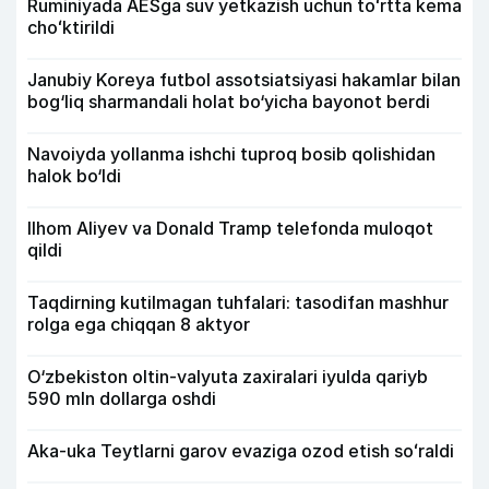
Ruminiyada AESga suv yetkazish uchun toʻrtta kema
choʻktirildi
Janubiy Koreya futbol assotsiatsiyasi hakamlar bilan
bog‘liq sharmandali holat bo‘yicha bayonot berdi
Navoiyda yollanma ishchi tuproq bosib qolishidan
halok bo‘ldi
Ilhom Aliyev va Donald Tramp telefonda muloqot
qildi
Taqdirning kutilmagan tuhfalari: tasodifan mashhur
rolga ega chiqqan 8 aktyor
O‘zbekiston oltin-valyuta zaxiralari iyulda qariyb
590 mln dollarga oshdi
Aka-uka Teytlarni garov evaziga ozod etish soʻraldi