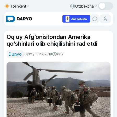
Toshkent
O‘zbekcha
Oq uy Afg‘onistondan Amerika
qo‘shinlari olib chiqilishini rad etdi
Dunyo
04:12 / 30.12.2018
667