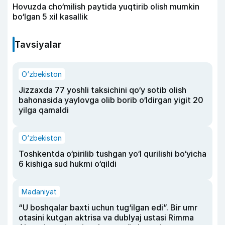
Hovuzda cho‘milish paytida yuqtirib olish mumkin
bo‘lgan 5 xil kasallik
Tavsiyalar
O‘zbekiston
Jizzaxda 77 yoshli taksichini qo‘y sotib olish
bahonasida yaylovga olib borib o‘ldirgan yigit 20
yilga qamaldi
O‘zbekiston
Toshkentda o‘pirilib tushgan yo‘l qurilishi bo‘yicha
6 kishiga sud hukmi o‘qildi
Madaniyat
“U boshqalar baxti uchun tug‘ilgan edi”. Bir umr
otasini kutgan aktrisa va dublyaj ustasi Rimma