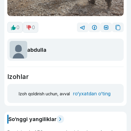
0
0
abdulla
Izohlar
ro‘yxatdan o‘ting
Izoh qoldirish uchun, avval
So‘nggi yangiliklar