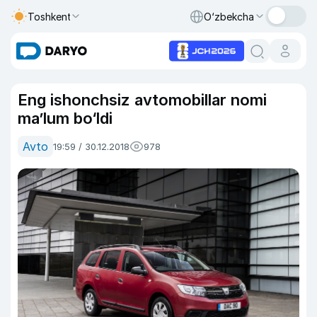
Toshkent
O‘zbekcha
Eng ishonchsiz avtomobillar nomi
ma’lum bo‘ldi
Avto
19:59 / 30.12.2018
978