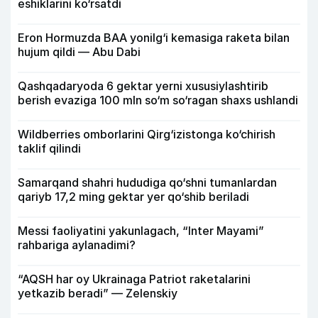
eshiklarini ko‘rsatdi
Eron Hormuzda BAA yonilg‘i kemasiga raketa bilan
hujum qildi — Abu Dabi
Qashqadaryoda 6 gektar yerni xususiylashtirib
berish evaziga 100 mln so‘m so‘ragan shaxs ushlandi
Wildberries omborlarini Qirg‘izistonga ko‘chirish
taklif qilindi
Samarqand shahri hududiga qo‘shni tumanlardan
qariyb 17,2 ming gektar yer qo‘shib beriladi
Messi faoliyatini yakunlagach, “Inter Mayami”
rahbariga aylanadimi?
“AQSH har oy Ukrainaga Patriot raketalarini
yetkazib beradi” — Zelenskiy