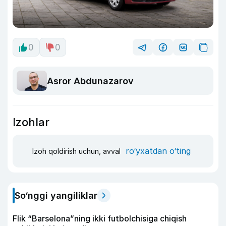
0
0
Asror Abdunazarov
Izohlar
ro‘yxatdan o‘ting
Izoh qoldirish uchun, avval
So‘nggi yangiliklar
Flik “Barselona”ning ikki futbolchisiga chiqish