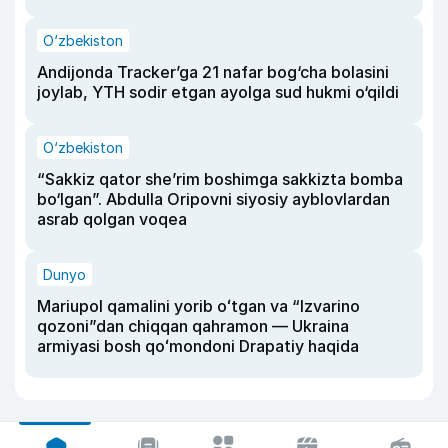
O‘zbekiston
Andijonda Tracker’ga 21 nafar bog‘cha bolasini
joylab, YTH sodir etgan ayolga sud hukmi o‘qildi
O‘zbekiston
“Sakkiz qator she’rim boshimga sakkizta bomba
bo‘lgan”. Abdulla Oripovni siyosiy ayblovlardan
asrab qolgan voqea
Dunyo
Mariupol qamalini yorib oʻtgan va “Izvarino
qozoni”dan chiqqan qahramon — Ukraina
armiyasi bosh qoʻmondoni Drapatiy haqida