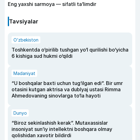
Eng yaxshi sarmoya — sifatli ta’limdir
Tavsiyalar
O‘zbekiston
Toshkentda o‘pirilib tushgan yo‘l qurilishi bo‘yicha
6 kishiga sud hukmi o‘qildi
Madaniyat
“U boshqalar baxti uchun tug‘ilgan edi”. Bir umr
otasini kutgan aktrisa va dublyaj ustasi Rimma
Ahmedovaning sinovlarga to‘la hayoti
Dunyo
“Biroz sekinlashish kerak”. Mutaxassislar
insoniyat sun’iy intellektni boshqara olmay
qolishidan xavotir bildirdi