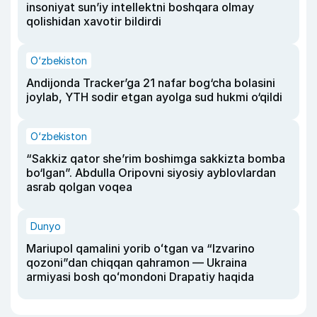
insoniyat sun’iy intellektni boshqara olmay
qolishidan xavotir bildirdi
O‘zbekiston
Andijonda Tracker’ga 21 nafar bog‘cha bolasini
joylab, YTH sodir etgan ayolga sud hukmi o‘qildi
O‘zbekiston
“Sakkiz qator she’rim boshimga sakkizta bomba
bo‘lgan”. Abdulla Oripovni siyosiy ayblovlardan
asrab qolgan voqea
Dunyo
Mariupol qamalini yorib oʻtgan va “Izvarino
qozoni”dan chiqqan qahramon — Ukraina
armiyasi bosh qoʻmondoni Drapatiy haqida