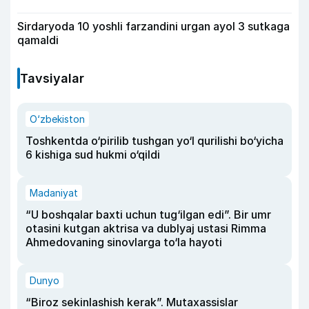
Sirdaryoda 10 yoshli farzandini urgan ayol 3 sutkaga
qamaldi
Tavsiyalar
O‘zbekiston
Toshkentda o‘pirilib tushgan yo‘l qurilishi bo‘yicha
6 kishiga sud hukmi o‘qildi
Madaniyat
“U boshqalar baxti uchun tug‘ilgan edi”. Bir umr
otasini kutgan aktrisa va dublyaj ustasi Rimma
Ahmedovaning sinovlarga to‘la hayoti
Dunyo
“Biroz sekinlashish kerak”. Mutaxassislar