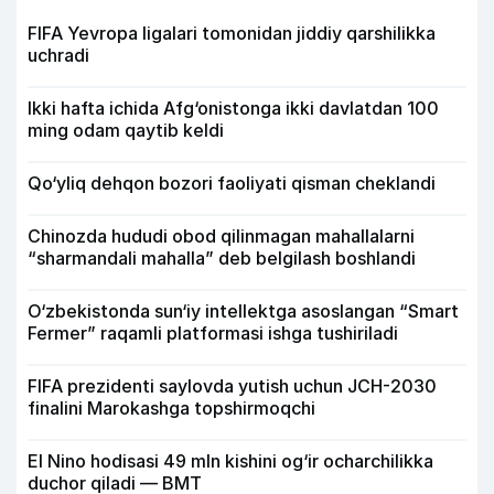
FIFA Yevropa ligalari tomonidan jiddiy qarshilikka
uchradi
Ikki hafta ichida Afg‘onistonga ikki davlatdan 100
ming odam qaytib keldi
Qo‘yliq dehqon bozori faoliyati qisman cheklandi
Chinozda hududi obod qilinmagan mahallalarni
“sharmandali mahalla” deb belgilash boshlandi
O‘zbekistonda sun‘iy intellektga asoslangan “Smart
Fermer” raqamli platformasi ishga tushiriladi
FIFA prezidenti saylovda yutish uchun JCH-2030
finalini Marokashga topshirmoqchi
El Nino hodisasi 49 mln kishini og‘ir ocharchilikka
duchor qiladi — BMT