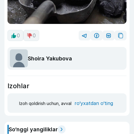
0
0
Shoira Yakubova
Izohlar
ro‘yxatdan o‘ting
Izoh qoldirish uchun, avval
So‘nggi yangiliklar