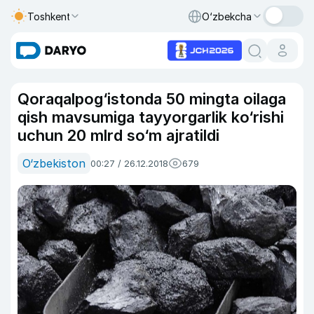
Toshkent
O‘zbekcha
Qoraqalpog‘istonda 50 mingta oilaga
qish mavsumiga tayyorgarlik ko‘rishi
uchun 20 mlrd so‘m ajratildi
O‘zbekiston
00:27 / 26.12.2018
679