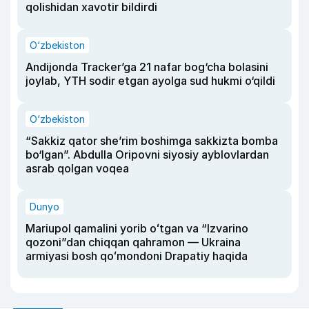
qolishidan xavotir bildirdi
O‘zbekiston
Andijonda Tracker’ga 21 nafar bog‘cha bolasini
joylab, YTH sodir etgan ayolga sud hukmi o‘qildi
O‘zbekiston
“Sakkiz qator she’rim boshimga sakkizta bomba
bo‘lgan”. Abdulla Oripovni siyosiy ayblovlardan
asrab qolgan voqea
Dunyo
Mariupol qamalini yorib oʻtgan va “Izvarino
qozoni”dan chiqqan qahramon — Ukraina
armiyasi bosh qoʻmondoni Drapatiy haqida