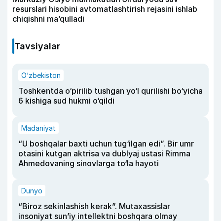
resurslari hisobini avtomatlashtirish rejasini ishlab
chiqishni ma’qulladi
Tavsiyalar
O‘zbekiston
Toshkentda o‘pirilib tushgan yo‘l qurilishi bo‘yicha
6 kishiga sud hukmi o‘qildi
Madaniyat
“U boshqalar baxti uchun tug‘ilgan edi”. Bir umr
otasini kutgan aktrisa va dublyaj ustasi Rimma
Ahmedovaning sinovlarga to‘la hayoti
Dunyo
“Biroz sekinlashish kerak”. Mutaxassislar
insoniyat sun’iy intellektni boshqara olmay