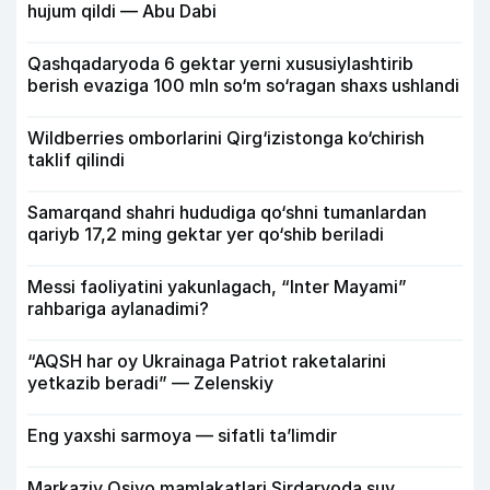
hujum qildi — Abu Dabi
Qashqadaryoda 6 gektar yerni xususiylashtirib
berish evaziga 100 mln so‘m so‘ragan shaxs ushlandi
Wildberries omborlarini Qirg‘izistonga ko‘chirish
taklif qilindi
Samarqand shahri hududiga qo‘shni tumanlardan
qariyb 17,2 ming gektar yer qo‘shib beriladi
Messi faoliyatini yakunlagach, “Inter Mayami”
rahbariga aylanadimi?
“AQSH har oy Ukrainaga Patriot raketalarini
yetkazib beradi” — Zelenskiy
Eng yaxshi sarmoya — sifatli ta’limdir
Markaziy Osiyo mamlakatlari Sirdaryoda suv