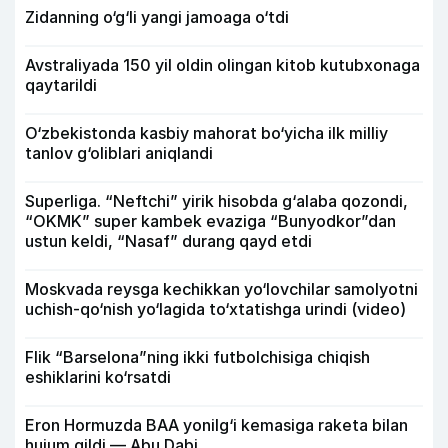
Zidanning o‘g‘li yangi jamoaga o‘tdi
Avstraliyada 150 yil oldin olingan kitob kutubxonaga
qaytarildi
O‘zbekistonda kasbiy mahorat bo‘yicha ilk milliy
tanlov g‘oliblari aniqlandi
Superliga. “Neftchi” yirik hisobda g‘alaba qozondi,
“OKMK” super kambek evaziga “Bunyodkor”dan
ustun keldi, “Nasaf” durang qayd etdi
Moskvada reysga kechikkan yo‘lovchilar samolyotni
uchish-qo‘nish yo‘lagida to‘xtatishga urindi (video)
Flik “Barselona”ning ikki futbolchisiga chiqish
eshiklarini ko‘rsatdi
Eron Hormuzda BAA yonilg‘i kemasiga raketa bilan
hujum qildi — Abu Dabi