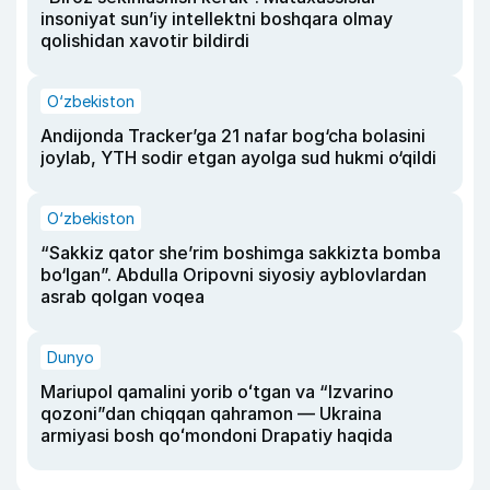
insoniyat sun’iy intellektni boshqara olmay
qolishidan xavotir bildirdi
O‘zbekiston
Andijonda Tracker’ga 21 nafar bog‘cha bolasini
joylab, YTH sodir etgan ayolga sud hukmi o‘qildi
O‘zbekiston
“Sakkiz qator she’rim boshimga sakkizta bomba
bo‘lgan”. Abdulla Oripovni siyosiy ayblovlardan
asrab qolgan voqea
Dunyo
Mariupol qamalini yorib oʻtgan va “Izvarino
qozoni”dan chiqqan qahramon — Ukraina
armiyasi bosh qoʻmondoni Drapatiy haqida