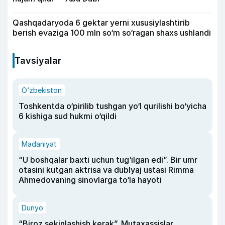
Qashqadaryoda 6 gektar yerni xususiylashtirib
berish evaziga 100 mln so‘m so‘ragan shaxs ushlandi
Tavsiyalar
O‘zbekiston
Toshkentda o‘pirilib tushgan yo‘l qurilishi bo‘yicha
6 kishiga sud hukmi o‘qildi
Madaniyat
“U boshqalar baxti uchun tug‘ilgan edi”. Bir umr
otasini kutgan aktrisa va dublyaj ustasi Rimma
Ahmedovaning sinovlarga to‘la hayoti
Dunyo
“Biroz sekinlashish kerak”. Mutaxassislar