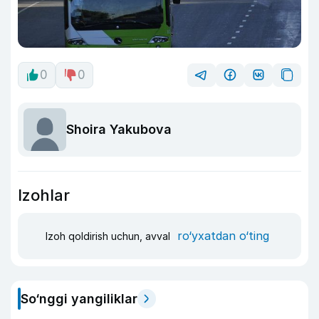
0
0
Shoira Yakubova
Izohlar
ro‘yxatdan o‘ting
Izoh qoldirish uchun, avval
So‘nggi yangiliklar