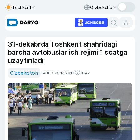
Toshkent
O‘zbekcha
31-dekabrda Toshkent shahridagi
barcha avtobuslar ish rejimi 1 soatga
uzaytiriladi
O‘zbekiston
04:16 / 25.12.2018
1047