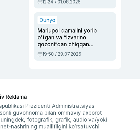
12:24 / 01.08.2026
ayblovlardan asrab
qolgan voqea
Dunyo
Mariupol qamalini yorib
oʻtgan va “Izvarino
qozoni”dan chiqqan
qahramon — Ukraina
19:50 / 29.07.2026
armiyasi bosh
qoʻmondoni Drapatiy
haqida
ivi
Reklama
publikasi Prezidenti Administratsiyasi
-sonli guvohnoma bilan ommaviy axborot
shuningdek, fotografik, grafik, audio va/yoki
et-nashrining muallifligini ko‘rsatuvchi