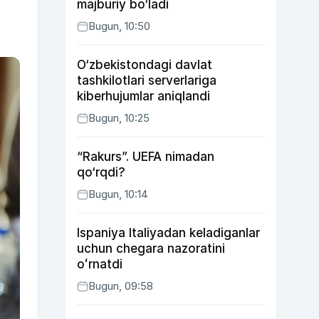
majburiy bo‘ladi
Bugun, 10:50
O‘zbekistondagi davlat
tashkilotlari serverlariga
kiberhujumlar aniqlandi
Bugun, 10:25
“Rakurs”. UEFA nimadan
qo‘rqdi?
Bugun, 10:14
Ispaniya Italiyadan keladiganlar
uchun chegara nazoratini
oʻrnatdi
Bugun, 09:58