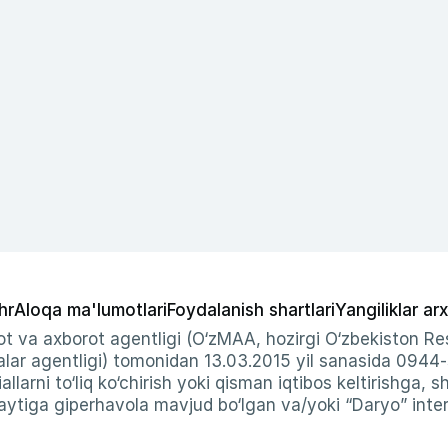
hr
Aloqa ma'lumotlari
Foydalanish shartlari
Yangiliklar arx
t va axborot agentligi (O‘zMAA, hozirgi O‘zbekiston Res
ar agentligi) tomonidan 13.03.2015 yil sanasida 0944
allarni to‘liq ko‘chirish yoki qisman iqtibos keltirishga, 
ytiga giperhavola mavjud bo‘lgan va/yoki “Daryo” intern