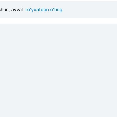
uchun, avval
ro‘yxatdan o‘ting