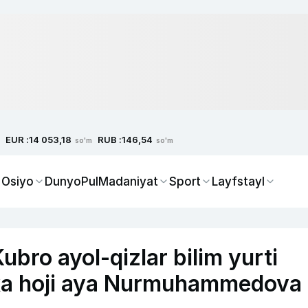
EUR :
RUB :
14 053,18
146,54
so'm
so'm
 Osiyo
Dunyo
Pul
Madaniyat
Sport
Layfstayl
bro ayol-qizlar bilim yurti
lika hoji aya Nurmuhammedova