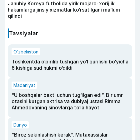
Janubiy Koreya futbolida yirik mojaro: xorijlik
hakamlarga jinsiy xizmatlar ko‘rsatilgani ma’lum
qilindi
Tavsiyalar
O‘zbekiston
Toshkentda o‘pirilib tushgan yo‘l qurilishi bo‘yicha
6 kishiga sud hukmi o‘qildi
Madaniyat
“U boshqalar baxti uchun tug‘ilgan edi”. Bir umr
otasini kutgan aktrisa va dublyaj ustasi Rimma
Ahmedovaning sinovlarga to‘la hayoti
Dunyo
“Biroz sekinlashish kerak”. Mutaxassislar