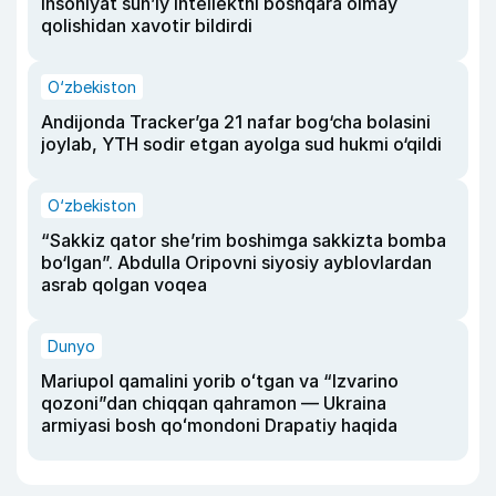
insoniyat sun’iy intellektni boshqara olmay
qolishidan xavotir bildirdi
O‘zbekiston
Andijonda Tracker’ga 21 nafar bog‘cha bolasini
joylab, YTH sodir etgan ayolga sud hukmi o‘qildi
O‘zbekiston
“Sakkiz qator she’rim boshimga sakkizta bomba
bo‘lgan”. Abdulla Oripovni siyosiy ayblovlardan
asrab qolgan voqea
Dunyo
Mariupol qamalini yorib oʻtgan va “Izvarino
qozoni”dan chiqqan qahramon — Ukraina
armiyasi bosh qoʻmondoni Drapatiy haqida