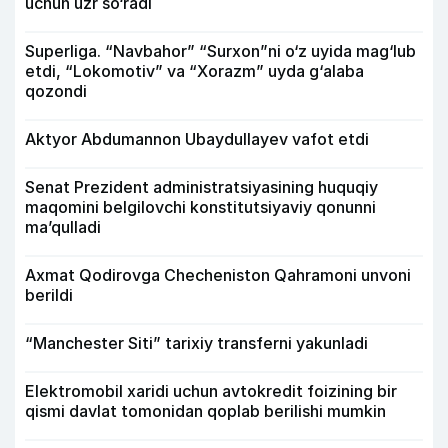
uchun uzr so‘radi
Superliga. “Navbahor” “Surxon”ni o‘z uyida mag‘lub
etdi, “Lokomotiv” va “Xorazm” uyda g‘alaba
qozondi
Aktyor Abdu­mannon Ubaydullayev vafot etdi
Senat Prezident administratsiyasining huquqiy
maqomini belgilovchi konstitutsiyaviy qonunni
ma’qulladi
Axmat Qodirovga Checheniston Qahramoni unvoni
berildi
“Manchester Siti” tarixiy transferni yakunladi
Elektromobil xaridi uchun avtokredit foizining bir
qismi davlat tomonidan qoplab berilishi mumkin