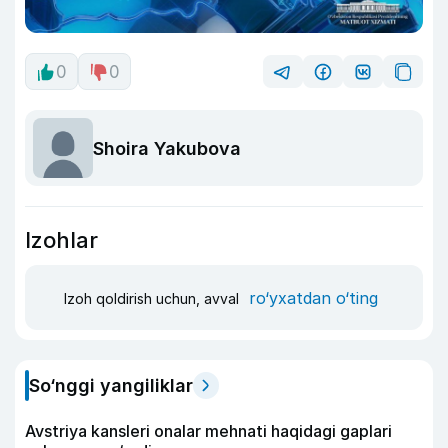
0
0
Shoira Yakubova
Izohlar
ro‘yxatdan o‘ting
Izoh qoldirish uchun, avval
So‘nggi yangiliklar
Avstriya kansleri onalar mehnati haqidagi gaplari