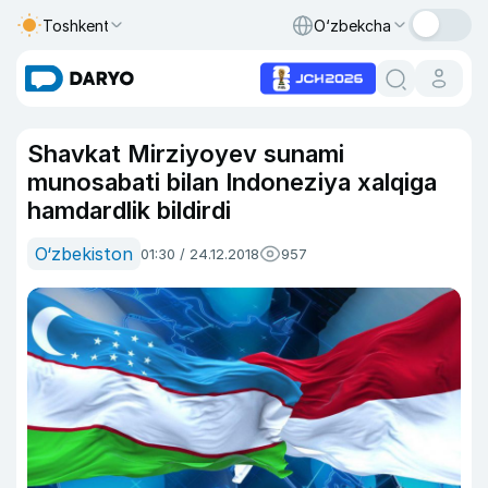
Toshkent
O‘zbekcha
Shavkat Mirziyoyev sunami
munosabati bilan Indoneziya xalqiga
hamdardlik bildirdi
O‘zbekiston
01:30 / 24.12.2018
957