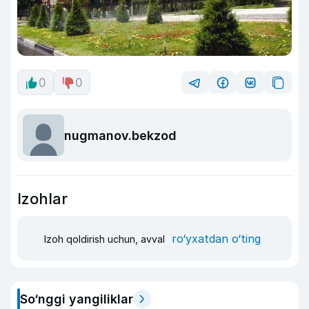
0
0
nugmanov.bekzod
Izohlar
ro‘yxatdan o‘ting
Izoh qoldirish uchun, avval
So‘nggi yangiliklar