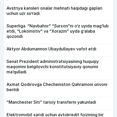
Avstriya kansleri onalar mehnati haqidagi gaplari
uchun uzr so‘radi
Superliga. “Navbahor” “Surxon”ni o‘z uyida mag‘lub
etdi, “Lokomotiv” va “Xorazm” uyda g‘alaba
qozondi
Aktyor Abdu­mannon Ubaydullayev vafot etdi
Senat Prezident administratsiyasining huquqiy
maqomini belgilovchi konstitutsiyaviy qonunni
ma’qulladi
Axmat Qodirovga Checheniston Qahramoni unvoni
berildi
“Manchester Siti” tarixiy transferni yakunladi
Elektromobil xaridi uchun avtokredit foizining bir