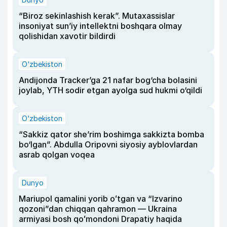
“Biroz sekinlashish kerak”. Mutaxassislar
insoniyat sun’iy intellektni boshqara olmay
qolishidan xavotir bildirdi
O‘zbekiston
Andijonda Tracker’ga 21 nafar bog‘cha bolasini
joylab, YTH sodir etgan ayolga sud hukmi o‘qildi
O‘zbekiston
“Sakkiz qator she’rim boshimga sakkizta bomba
bo‘lgan”. Abdulla Oripovni siyosiy ayblovlardan
asrab qolgan voqea
Dunyo
Mariupol qamalini yorib oʻtgan va “Izvarino
qozoni”dan chiqqan qahramon — Ukraina
armiyasi bosh qoʻmondoni Drapatiy haqida