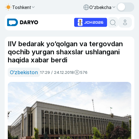
Toshkent
O‘zbekcha
IIV bedarak yo‘qolgan va tergovdan
qochib yurgan shaxslar ushlangani
haqida xabar berdi
O‘zbekiston
17:29 / 24.12.2018
576