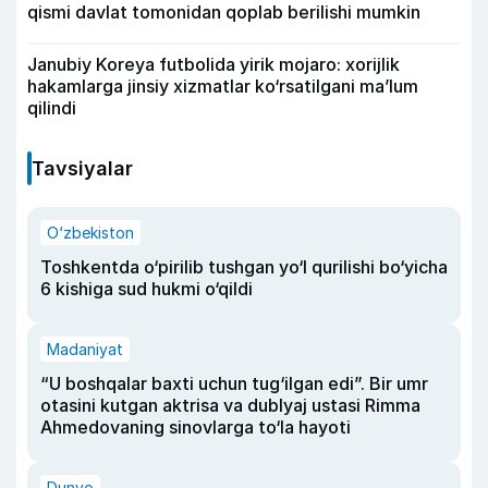
qismi davlat tomonidan qoplab berilishi mumkin
Janubiy Koreya futbolida yirik mojaro: xorijlik
hakamlarga jinsiy xizmatlar ko‘rsatilgani ma’lum
qilindi
Tavsiyalar
O‘zbekiston
Toshkentda o‘pirilib tushgan yo‘l qurilishi bo‘yicha
6 kishiga sud hukmi o‘qildi
Madaniyat
“U boshqalar baxti uchun tug‘ilgan edi”. Bir umr
otasini kutgan aktrisa va dublyaj ustasi Rimma
Ahmedovaning sinovlarga to‘la hayoti
Dunyo