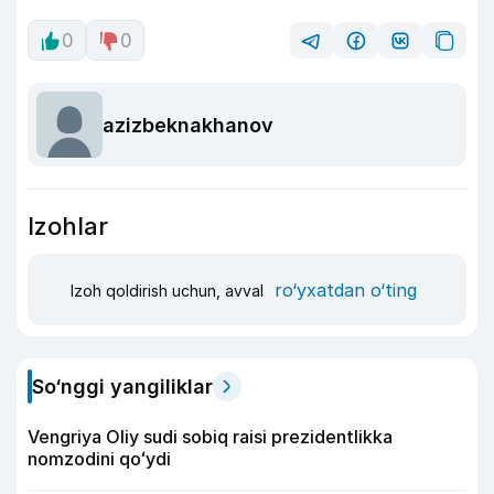
0
0
azizbeknakhanov
Izohlar
ro‘yxatdan o‘ting
Izoh qoldirish uchun, avval
So‘nggi yangiliklar
Vengriya Oliy sudi sobiq raisi prezidentlikka
nomzodini qoʻydi