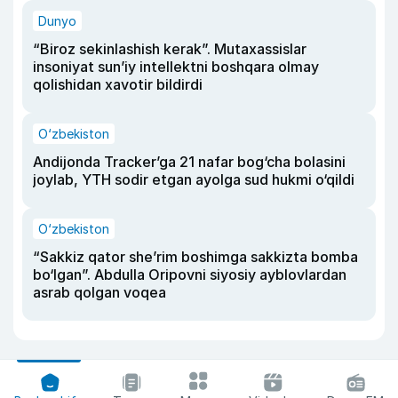
Dunyo
“Biroz sekinlashish kerak”. Mutaxassislar
insoniyat sun’iy intellektni boshqara olmay
qolishidan xavotir bildirdi
O‘zbekiston
Andijonda Tracker’ga 21 nafar bog‘cha bolasini
joylab, YTH sodir etgan ayolga sud hukmi o‘qildi
O‘zbekiston
“Sakkiz qator she’rim boshimga sakkizta bomba
bo‘lgan”. Abdulla Oripovni siyosiy ayblovlardan
asrab qolgan voqea