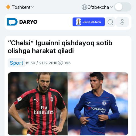
Toshkent
O‘zbekcha
“Chelsi” Iguainni qishdayoq sotib
olishga harakat qiladi
Sport
15:59 / 21.12.2018
396