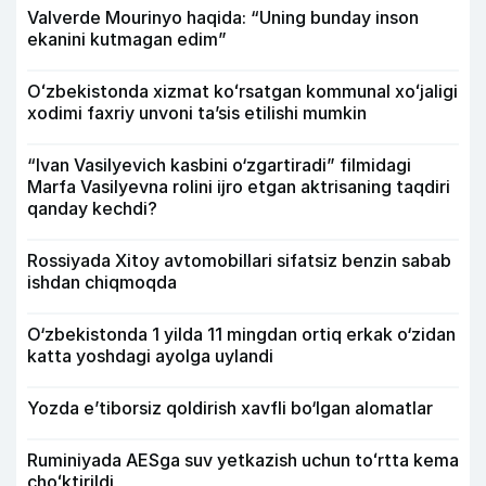
Valverde Mourinyo haqida: “Uning bunday inson
ekanini kutmagan edim”
Oʻzbekistonda xizmat koʻrsatgan kommunal xoʻjaligi
xodimi faxriy unvoni taʼsis etilishi mumkin
“Ivan Vasilyevich kasbini o‘zgartiradi” filmidagi
Marfa Vasilyevna rolini ijro etgan aktrisaning taqdiri
qanday kechdi?
Rossiyada Xitoy avtomobillari sifatsiz benzin sabab
ishdan chiqmoqda
O‘zbekistonda 1 yilda 11 mingdan ortiq erkak o‘zidan
katta yoshdagi ayolga uylandi
Yozda e’tiborsiz qoldirish xavfli bo‘lgan alomatlar
Ruminiyada AESga suv yetkazish uchun toʻrtta kema
choʻktirildi