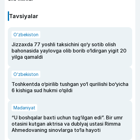
Tavsiyalar
O‘zbekiston
Jizzaxda 77 yoshli taksichini qo‘y sotib olish
bahonasida yaylovga olib borib o‘ldirgan yigit 20
yilga qamaldi
O‘zbekiston
Toshkentda o‘pirilib tushgan yo‘l qurilishi bo‘yicha
6 kishiga sud hukmi o‘qildi
Madaniyat
“U boshqalar baxti uchun tug‘ilgan edi”. Bir umr
otasini kutgan aktrisa va dublyaj ustasi Rimma
Ahmedovaning sinovlarga to‘la hayoti