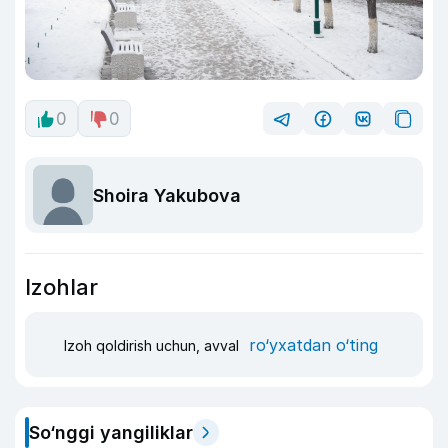
0
0
Shoira Yakubova
Izohlar
ro‘yxatdan o‘ting
Izoh qoldirish uchun, avval
So‘nggi yangiliklar