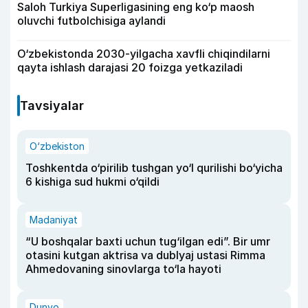
Saloh Turkiya Superligasining eng ko‘p maosh
oluvchi futbolchisiga aylandi
O‘zbekistonda 2030-yilgacha xavfli chiqindilarni
qayta ishlash darajasi 20 foizga yetkaziladi
Tavsiyalar
O‘zbekiston
Toshkentda o‘pirilib tushgan yo‘l qurilishi bo‘yicha
6 kishiga sud hukmi o‘qildi
Madaniyat
“U boshqalar baxti uchun tug‘ilgan edi”. Bir umr
otasini kutgan aktrisa va dublyaj ustasi Rimma
Ahmedovaning sinovlarga to‘la hayoti
Dunyo