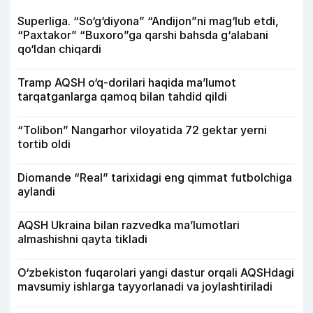
Superliga. “So‘g‘diyona” “Andijon”ni mag‘lub etdi,
“Paxtakor” “Buxoro”ga qarshi bahsda g‘alabani
qo‘ldan chiqardi
Tramp AQSH o‘q-dorilari haqida ma’lumot
tarqatganlarga qamoq bilan tahdid qildi
“Tolibon” Nangarhor viloyatida 72 gektar yerni
tortib oldi
Diomande “Real” tarixidagi eng qimmat futbolchiga
aylandi
AQSH Ukraina bilan razvedka ma’lumotlari
almashishni qayta tikladi
O‘zbekiston fuqarolari yangi dastur orqali AQSHdagi
mavsumiy ishlarga tayyorlanadi va joylashtiriladi