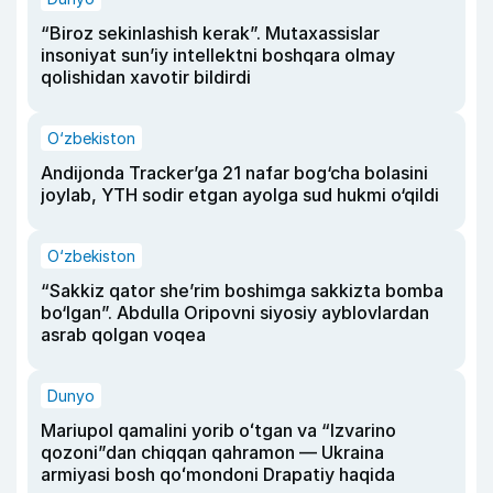
“Biroz sekinlashish kerak”. Mutaxassislar
insoniyat sun’iy intellektni boshqara olmay
qolishidan xavotir bildirdi
O‘zbekiston
Andijonda Tracker’ga 21 nafar bog‘cha bolasini
joylab, YTH sodir etgan ayolga sud hukmi o‘qildi
O‘zbekiston
“Sakkiz qator she’rim boshimga sakkizta bomba
bo‘lgan”. Abdulla Oripovni siyosiy ayblovlardan
asrab qolgan voqea
Dunyo
Mariupol qamalini yorib oʻtgan va “Izvarino
qozoni”dan chiqqan qahramon — Ukraina
armiyasi bosh qoʻmondoni Drapatiy haqida