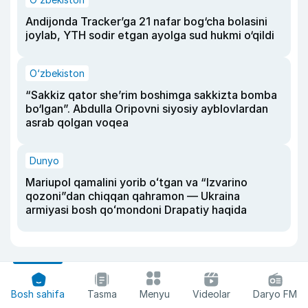
Andijonda Tracker’ga 21 nafar bog‘cha bolasini
joylab, YTH sodir etgan ayolga sud hukmi o‘qildi
O‘zbekiston
“Sakkiz qator she’rim boshimga sakkizta bomba
bo‘lgan”. Abdulla Oripovni siyosiy ayblovlardan
asrab qolgan voqea
Dunyo
Mariupol qamalini yorib oʻtgan va “Izvarino
qozoni”dan chiqqan qahramon — Ukraina
armiyasi bosh qoʻmondoni Drapatiy haqida
Bosh sahifa
Tasma
Menyu
Videolar
Daryo FM