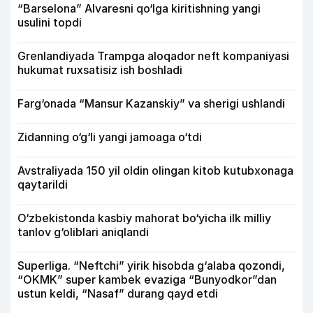
“Barselona” Alvaresni qo‘lga kiritishning yangi
usulini topdi
Grenlandiyada Trampga aloqador neft kompaniyasi
hukumat ruxsatisiz ish boshladi
Farg‘onada “Mansur Kazanskiy” va sherigi ushlandi
Zidanning o‘g‘li yangi jamoaga o‘tdi
Avstraliyada 150 yil oldin olingan kitob kutubxonaga
qaytarildi
O‘zbekistonda kasbiy mahorat bo‘yicha ilk milliy
tanlov g‘oliblari aniqlandi
Superliga. “Neftchi” yirik hisobda g‘alaba qozondi,
“OKMK” super kambek evaziga “Bunyodkor”dan
ustun keldi, “Nasaf” durang qayd etdi