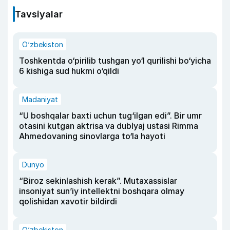
Tavsiyalar
O‘zbekiston
Toshkentda o‘pirilib tushgan yo‘l qurilishi bo‘yicha
6 kishiga sud hukmi o‘qildi
Madaniyat
“U boshqalar baxti uchun tug‘ilgan edi”. Bir umr
otasini kutgan aktrisa va dublyaj ustasi Rimma
Ahmedovaning sinovlarga to‘la hayoti
Dunyo
“Biroz sekinlashish kerak”. Mutaxassislar
insoniyat sun’iy intellektni boshqara olmay
qolishidan xavotir bildirdi
O‘zbekiston