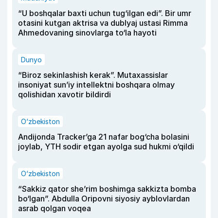
“U boshqalar baxti uchun tug‘ilgan edi”. Bir umr
otasini kutgan aktrisa va dublyaj ustasi Rimma
Ahmedovaning sinovlarga to‘la hayoti
Dunyo
“Biroz sekinlashish kerak”. Mutaxassislar
insoniyat sun’iy intellektni boshqara olmay
qolishidan xavotir bildirdi
O‘zbekiston
Andijonda Tracker’ga 21 nafar bog‘cha bolasini
joylab, YTH sodir etgan ayolga sud hukmi o‘qildi
O‘zbekiston
“Sakkiz qator she’rim boshimga sakkizta bomba
bo‘lgan”. Abdulla Oripovni siyosiy ayblovlardan
asrab qolgan voqea