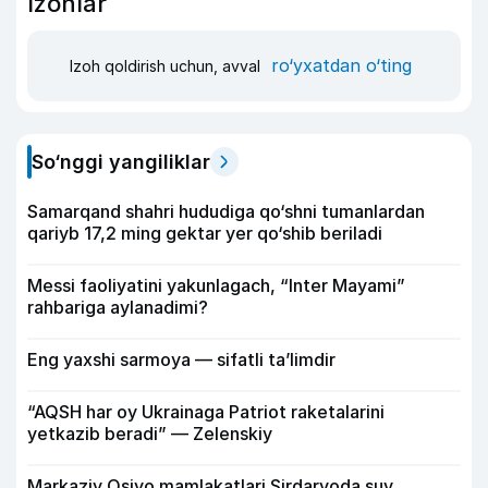
Izohlar
ro‘yxatdan o‘ting
Izoh qoldirish uchun, avval
So‘nggi yangiliklar
Samarqand shahri hududiga qo‘shni tumanlardan
qariyb 17,2 ming gektar yer qo‘shib beriladi
Messi faoliyatini yakunlagach, “Inter Mayami”
rahbariga aylanadimi?
Eng yaxshi sarmoya — sifatli ta’limdir
“AQSH har oy Ukrainaga Patriot raketalarini
yetkazib beradi” — Zelenskiy
Markaziy Osiyo mamlakatlari Sirdaryoda suv