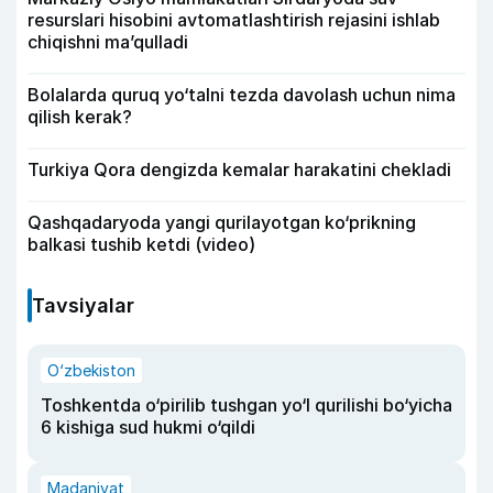
resurslari hisobini avtomatlashtirish rejasini ishlab
chiqishni ma’qulladi
Bolalarda quruq yo‘talni tezda davolash uchun nima
qilish kerak?
Turkiya Qora dengizda kemalar harakatini chekladi
Qashqadaryoda yangi qurilayotgan ko‘prikning
balkasi tushib ketdi (video)
Tavsiyalar
O‘zbekiston
Toshkentda o‘pirilib tushgan yo‘l qurilishi bo‘yicha
6 kishiga sud hukmi o‘qildi
Madaniyat