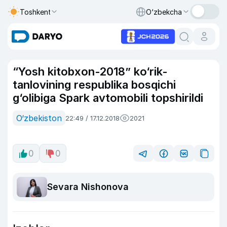
Toshkent
O‘zbekcha
“Yosh kitobxon-2018” ko‘rik-
tanlovining respublika bosqichi
g‘olibiga Spark avtomobili topshirildi
O‘zbekiston
22:49 / 17.12.2018
2021
0
0
Sevara Nishonova