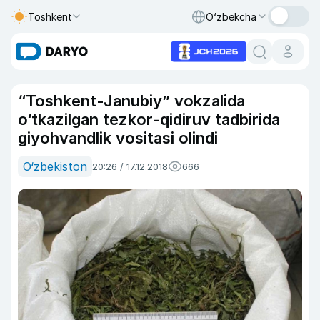
Toshkent
O‘zbekcha
“Toshkent-Janubiy” vokzalida
o‘tkazilgan tezkor-qidiruv tadbirida
giyohvandlik vositasi olindi
O‘zbekiston
20:26 / 17.12.2018
666