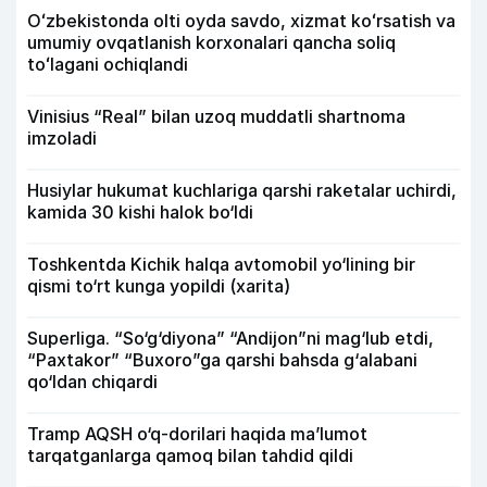
Oʻzbekistonda olti oyda savdo, xizmat koʻrsatish va
umumiy ovqatlanish korxonalari qancha soliq
toʻlagani ochiqlandi
Vinisius “Real” bilan uzoq muddatli shartnoma
imzoladi
Husiylar hukumat kuchlariga qarshi raketalar uchirdi,
kamida 30 kishi halok bo‘ldi
Toshkentda Kichik halqa avtomobil yo‘lining bir
qismi to‘rt kunga yopildi (xarita)
Superliga. “So‘g‘diyona” “Andijon”ni mag‘lub etdi,
“Paxtakor” “Buxoro”ga qarshi bahsda g‘alabani
qo‘ldan chiqardi
Tramp AQSH o‘q-dorilari haqida ma’lumot
tarqatganlarga qamoq bilan tahdid qildi