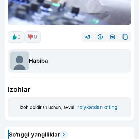
0
0
Habiba
Izohlar
ro‘yxatdan o‘ting
Izoh qoldirish uchun, avval
So‘nggi yangiliklar