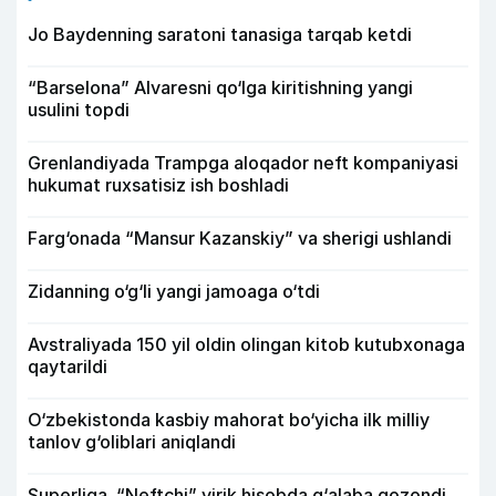
Jo Baydenning saratoni tanasiga tarqab ketdi
“Barselona” Alvaresni qo‘lga kiritishning yangi
usulini topdi
Grenlandiyada Trampga aloqador neft kompaniyasi
hukumat ruxsatisiz ish boshladi
Farg‘onada “Mansur Kazanskiy” va sherigi ushlandi
Zidanning o‘g‘li yangi jamoaga o‘tdi
Avstraliyada 150 yil oldin olingan kitob kutubxonaga
qaytarildi
O‘zbekistonda kasbiy mahorat bo‘yicha ilk milliy
tanlov g‘oliblari aniqlandi
Superliga. “Neftchi” yirik hisobda g‘alaba qozondi,