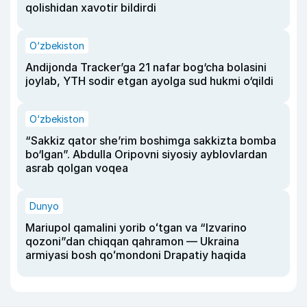
qolishidan xavotir bildirdi
O‘zbekiston
Andijonda Tracker’ga 21 nafar bog‘cha bolasini
joylab, YTH sodir etgan ayolga sud hukmi o‘qildi
O‘zbekiston
“Sakkiz qator she’rim boshimga sakkizta bomba
bo‘lgan”. Abdulla Oripovni siyosiy ayblovlardan
asrab qolgan voqea
Dunyo
Mariupol qamalini yorib oʻtgan va “Izvarino
qozoni”dan chiqqan qahramon — Ukraina
armiyasi bosh qoʻmondoni Drapatiy haqida