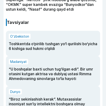
“OKMK” super kambek evaziga “Bunyodkor”dan
ustun keldi, “Nasaf” durang qayd etdi
Tavsiyalar
O‘zbekiston
Toshkentda o‘pirilib tushgan yo‘l qurilishi bo‘yicha
6 kishiga sud hukmi o‘qildi
Madaniyat
“U boshqalar baxti uchun tug‘ilgan edi”. Bir umr
otasini kutgan aktrisa va dublyaj ustasi Rimma
Ahmedovaning sinovlarga to‘la hayoti
Dunyo
“Biroz sekinlashish kerak”. Mutaxassislar
insoniyat sun’iy intellektni boshqara olmay