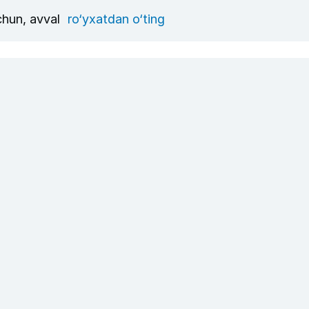
uchun, avval
ro‘yxatdan o‘ting