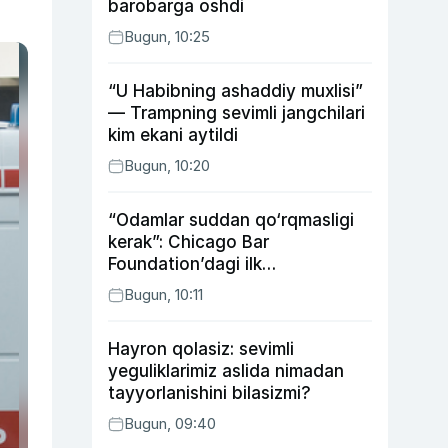
barobarga oshdi
Bugun, 10:25
“U Habibning ashaddiy muxlisi”
— Trampning sevimli jangchilari
kim ekani aytildi
Bugun, 10:20
“Odamlar suddan qo‘rqmasligi
kerak”: Chicago Bar
Foundation’dagi ilk
o‘zbekistonlik Go‘zal
Bugun, 10:11
Abduaxatova
Hayron qolasiz: sevimli
yeguliklarimiz aslida nimadan
tayyorlanishini bilasizmi?
Bugun, 09:40