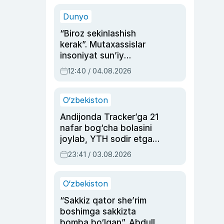
sinovlarga to‘la hayoti
Dunyo
“Biroz sekinlashish
kerak”. Mutaxassislar
insoniyat sun’iy
intellektni boshqara
12:40 / 04.08.2026
olmay qolishidan xavotir
bildirdi
O‘zbekiston
Andijonda Tracker’ga 21
nafar bog‘cha bolasini
joylab, YTH sodir etgan
ayolga sud hukmi o‘qildi
23:41 / 03.08.2026
O‘zbekiston
“Sakkiz qator she’rim
boshimga sakkizta
bomba bo‘lgan”. Abdulla