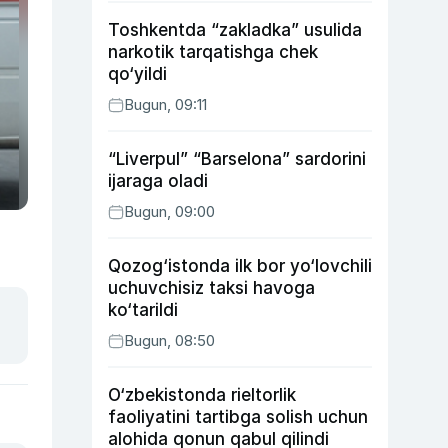
Toshkentda “zakladka” usulida
narkotik tarqatishga chek
qo‘yildi
Bugun, 09:11
“Liverpul” “Barselona” sardorini
ijaraga oladi
Bugun, 09:00
Qozog‘istonda ilk bor yo‘lovchili
uchuvchisiz taksi havoga
ko‘tarildi
Bugun, 08:50
O‘zbekistonda rieltorlik
faoliyatini tartibga solish uchun
alohida qonun qabul qilindi