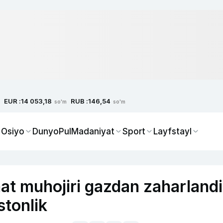
EUR :
RUB :
14 053,18
146,54
so'm
so'm
 Osiyo
Dunyo
Pul
Madaniyat
Sport
Layfstayl
t muhojiri gazdan zaharlandi
stonlik