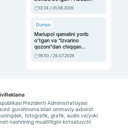
Oripovni siyosiy
12:24 / 01.08.2026
ayblovlardan asrab
qolgan voqea
Dunyo
Mariupol qamalini yorib
oʻtgan va “Izvarino
qozoni”dan chiqqan
qahramon — Ukraina
19:50 / 29.07.2026
armiyasi bosh
qoʻmondoni Drapatiy
haqida
ivi
Reklama
publikasi Prezidenti Administratsiyasi
-sonli guvohnoma bilan ommaviy axborot
shuningdek, fotografik, grafik, audio va/yoki
et-nashrining muallifligini ko‘rsatuvchi