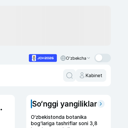
O‘zbekcha
Kabinet
So‘nggi yangiliklar
.
O‘zbekistonda botanika
bog‘lariga tashriflar soni 3,8