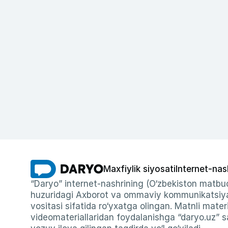
Maxfiylik siyosati
Internet-nas
“Daryo” internet-nashrining (O‘zbekiston matbuo
huzuridagi Axborot va ommaviy kommunikatsiyal
vositasi sifatida ro‘yxatga olingan. Matnli materi
videomateriallaridan foydalanishga “daryo.uz” sa