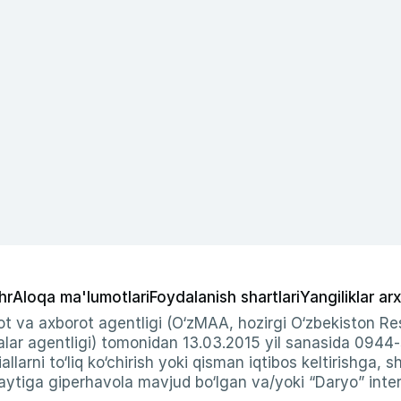
hr
Aloqa ma'lumotlari
Foydalanish shartlari
Yangiliklar arx
t va axborot agentligi (O‘zMAA, hozirgi O‘zbekiston Res
ar agentligi) tomonidan 13.03.2015 yil sanasida 0944
allarni to‘liq ko‘chirish yoki qisman iqtibos keltirishga, 
ytiga giperhavola mavjud bo‘lgan va/yoki “Daryo” intern