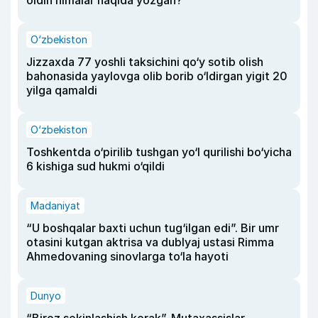
oldin nimalar haqida yozgan?
O‘zbekiston
Jizzaxda 77 yoshli taksichini qo‘y sotib olish
bahonasida yaylovga olib borib o‘ldirgan yigit 20
yilga qamaldi
O‘zbekiston
Toshkentda o‘pirilib tushgan yo‘l qurilishi bo‘yicha
6 kishiga sud hukmi o‘qildi
Madaniyat
“U boshqalar baxti uchun tug‘ilgan edi”. Bir umr
otasini kutgan aktrisa va dublyaj ustasi Rimma
Ahmedovaning sinovlarga to‘la hayoti
Dunyo