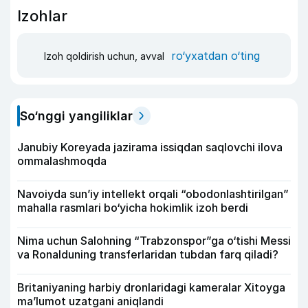
Izohlar
ro‘yxatdan o‘ting
Izoh qoldirish uchun, avval
So‘nggi yangiliklar
Janubiy Koreyada jazirama issiqdan saqlovchi ilova
ommalashmoqda
Navoiyda sun’iy intellekt orqali “obodonlashtirilgan”
mahalla rasmlari bo‘yicha hokimlik izoh berdi
Nima uchun Salohning “Trabzonspor”ga o‘tishi Messi
va Ronalduning transferlaridan tubdan farq qiladi?
Britaniyaning harbiy dronlaridagi kameralar Xitoyga
ma’lumot uzatgani aniqlandi