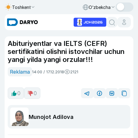
Toshkent
O‘zbekcha
Abituriyentlar va IELTS (CEFR)
sertifikatini olishni istovchilar uchun
yangi yilda yangi orzular!!!
Reklama
14:00 / 17.12.2018
2121
0
0
Munojot Adilova