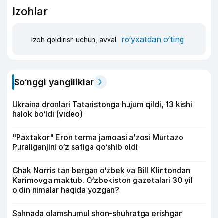
Izohlar
ro‘yxatdan o‘ting
Izoh qoldirish uchun, avval
So‘nggi yangiliklar
Ukraina dronlari Tataristonga hujum qildi, 13 kishi
halok bo‘ldi (video)
"Paxtakor" Eron terma jamoasi a’zosi Murtazo
Puraliganjini o‘z safiga qo‘shib oldi
Chak Norris tan bergan o‘zbek va Bill Klintondan
Karimovga maktub. O‘zbekiston gazetalari 30 yil
oldin nimalar haqida yozgan?
Sahnada olamshumul shon-shuhratga erishgan