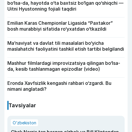
bo‘lsa-da, hayotda o‘ta baxtsiz bo‘lgan qo‘shiqchi —
Uitni Hyustonning fojiali taqdiri
Emilian Karas Chempionlar Ligasida “Paxtakor”
bosh murabbiyi sifatida ro‘yxatdan o‘tkazildi
Ma’naviyat va davlat tili masalalari bo‘yicha
maslahatchi faoliyatini tashkil etish tartibi belgilandi
Mashhur filmlardagi improvizatsiya qilingan bo‘lsa-
da, kesib tashlanmagan epizodlar (video)
Eronda Xavfsizlik kengashi rahbari o‘zgardi. Bu
nimani anglatadi?
Tavsiyalar
O‘zbekiston