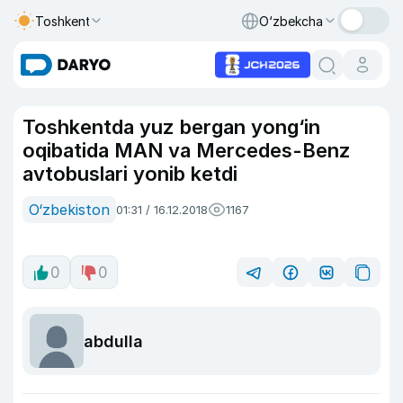
Toshkent
O‘zbekcha
Toshkentda yuz bergan yong‘in
oqibatida MAN va Mercedes-Benz
avtobuslari yonib ketdi
O‘zbekiston
01:31 / 16.12.2018
1167
0
0
abdulla