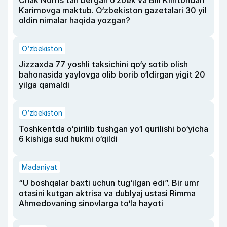
Chak Norris tan bergan o‘zbek va Bill Klintondan
Karimovga maktub. O‘zbekiston gazetalari 30 yil
oldin nimalar haqida yozgan?
O‘zbekiston
Jizzaxda 77 yoshli taksichini qo‘y sotib olish
bahonasida yaylovga olib borib o‘ldirgan yigit 20
yilga qamaldi
O‘zbekiston
Toshkentda o‘pirilib tushgan yo‘l qurilishi bo‘yicha
6 kishiga sud hukmi o‘qildi
Madaniyat
“U boshqalar baxti uchun tug‘ilgan edi”. Bir umr
otasini kutgan aktrisa va dublyaj ustasi Rimma
Ahmedovaning sinovlarga to‘la hayoti