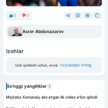
0
0
Asror Abdunazarov
Izohlar
ro‘yxatdan o‘ting
Izoh qoldirish uchun, avval
So‘nggi yangiliklar
Mojtaba Xomanaiy aks etgan ilk video e’lon qilindi