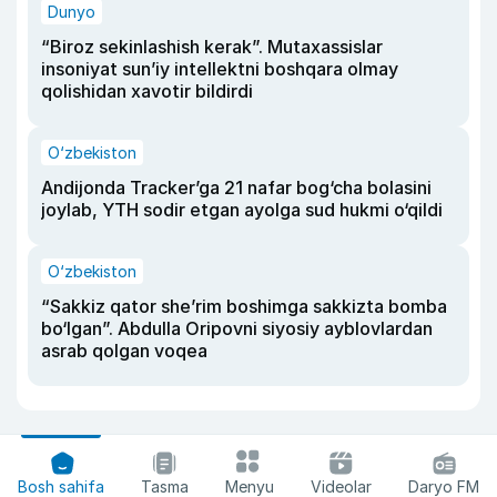
Dunyo
“Biroz sekinlashish kerak”. Mutaxassislar
insoniyat sun’iy intellektni boshqara olmay
qolishidan xavotir bildirdi
O‘zbekiston
Andijonda Tracker’ga 21 nafar bog‘cha bolasini
joylab, YTH sodir etgan ayolga sud hukmi o‘qildi
O‘zbekiston
“Sakkiz qator she’rim boshimga sakkizta bomba
bo‘lgan”. Abdulla Oripovni siyosiy ayblovlardan
asrab qolgan voqea
Bosh sahifa
Tasma
Menyu
Videolar
Daryo FM