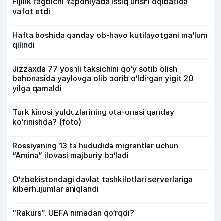
Fijilik regbichi Yaponiyada issiq urishi oqibatida
vafot etdi
Hafta boshida qanday ob-havo kutilayotgani ma’lum
qilindi
Jizzaxda 77 yoshli taksichini qo‘y sotib olish
bahonasida yaylovga olib borib o‘ldirgan yigit 20
yilga qamaldi
Turk kinosi yulduzlarining ota-onasi qanday
ko‘rinishda? (foto)
Rossiyaning 13 ta hududida migrantlar uchun
“Amina” ilovasi majburiy bo‘ladi
O‘zbekistondagi davlat tashkilotlari serverlariga
kiberhujumlar aniqlandi
“Rakurs”. UEFA nimadan qo‘rqdi?