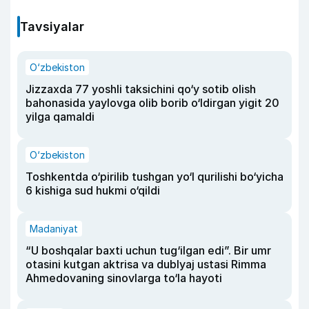
Tavsiyalar
O‘zbekiston
Jizzaxda 77 yoshli taksichini qo‘y sotib olish
bahonasida yaylovga olib borib o‘ldirgan yigit 20
yilga qamaldi
O‘zbekiston
Toshkentda o‘pirilib tushgan yo‘l qurilishi bo‘yicha
6 kishiga sud hukmi o‘qildi
Madaniyat
“U boshqalar baxti uchun tug‘ilgan edi”. Bir umr
otasini kutgan aktrisa va dublyaj ustasi Rimma
Ahmedovaning sinovlarga to‘la hayoti