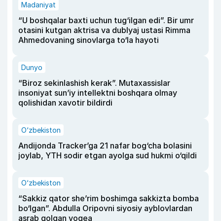
Madaniyat
“U boshqalar baxti uchun tug‘ilgan edi”. Bir umr
otasini kutgan aktrisa va dublyaj ustasi Rimma
Ahmedovaning sinovlarga to‘la hayoti
Dunyo
“Biroz sekinlashish kerak”. Mutaxassislar
insoniyat sun’iy intellektni boshqara olmay
qolishidan xavotir bildirdi
O‘zbekiston
Andijonda Tracker’ga 21 nafar bog‘cha bolasini
joylab, YTH sodir etgan ayolga sud hukmi o‘qildi
O‘zbekiston
“Sakkiz qator she’rim boshimga sakkizta bomba
bo‘lgan”. Abdulla Oripovni siyosiy ayblovlardan
asrab qolgan voqea