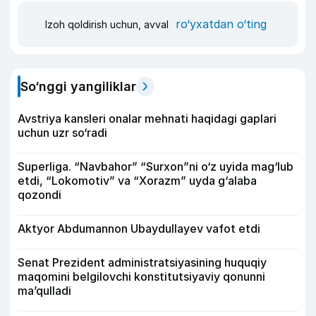
ro‘yxatdan o‘ting
Izoh qoldirish uchun, avval
So‘nggi yangiliklar
Avstriya kansleri onalar mehnati haqidagi gaplari
uchun uzr so‘radi
Superliga. “Navbahor” “Surxon”ni o‘z uyida mag‘lub
etdi, “Lokomotiv” va “Xorazm” uyda g‘alaba
qozondi
Aktyor Abdu­mannon Ubaydullayev vafot etdi
Senat Prezident administratsiyasining huquqiy
maqomini belgilovchi konstitutsiyaviy qonunni
ma’qulladi