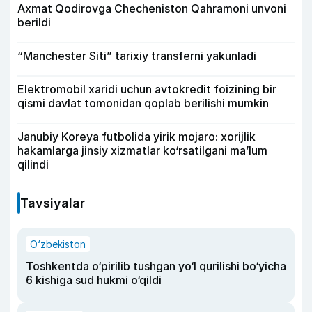
Axmat Qodirovga Checheniston Qahramoni unvoni
berildi
“Manchester Siti” tarixiy transferni yakunladi
Elektromobil xaridi uchun avtokredit foizining bir
qismi davlat tomonidan qoplab berilishi mumkin
Janubiy Koreya futbolida yirik mojaro: xorijlik
hakamlarga jinsiy xizmatlar ko‘rsatilgani ma’lum
qilindi
Tavsiyalar
O‘zbekiston
Toshkentda o‘pirilib tushgan yo‘l qurilishi bo‘yicha
6 kishiga sud hukmi o‘qildi