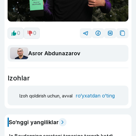
0
0
Asror Abdunazarov
Izohlar
ro‘yxatdan o‘ting
Izoh qoldirish uchun, avval
So‘nggi yangiliklar