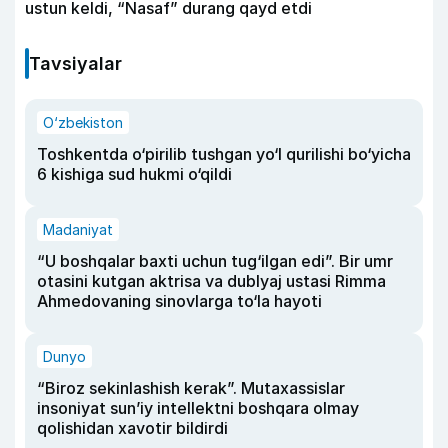
ustun keldi, “Nasaf” durang qayd etdi
Tavsiyalar
O‘zbekiston
Toshkentda o‘pirilib tushgan yo‘l qurilishi bo‘yicha
6 kishiga sud hukmi o‘qildi
Madaniyat
“U boshqalar baxti uchun tug‘ilgan edi”. Bir umr
otasini kutgan aktrisa va dublyaj ustasi Rimma
Ahmedovaning sinovlarga to‘la hayoti
Dunyo
“Biroz sekinlashish kerak”. Mutaxassislar
insoniyat sun’iy intellektni boshqara olmay
qolishidan xavotir bildirdi