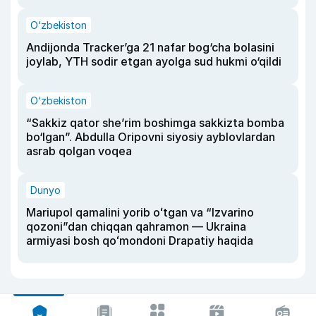
O‘zbekiston
Andijonda Tracker’ga 21 nafar bog‘cha bolasini
joylab, YTH sodir etgan ayolga sud hukmi o‘qildi
O‘zbekiston
“Sakkiz qator she’rim boshimga sakkizta bomba
bo‘lgan”. Abdulla Oripovni siyosiy ayblovlardan
asrab qolgan voqea
Dunyo
Mariupol qamalini yorib oʻtgan va “Izvarino
qozoni”dan chiqqan qahramon — Ukraina
armiyasi bosh qoʻmondoni Drapatiy haqida