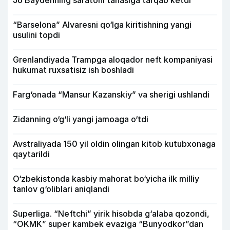
Jo Baydenning saratoni tanasiga tarqab ketdi
“Barselona” Alvaresni qo‘lga kiritishning yangi
usulini topdi
Grenlandiyada Trampga aloqador neft kompaniyasi
hukumat ruxsatisiz ish boshladi
Farg‘onada “Mansur Kazanskiy” va sherigi ushlandi
Zidanning o‘g‘li yangi jamoaga o‘tdi
Avstraliyada 150 yil oldin olingan kitob kutubxonaga
qaytarildi
O‘zbekistonda kasbiy mahorat bo‘yicha ilk milliy
tanlov g‘oliblari aniqlandi
Superliga. “Neftchi” yirik hisobda g‘alaba qozondi,
“OKMK” super kambek evaziga “Bunyodkor”dan