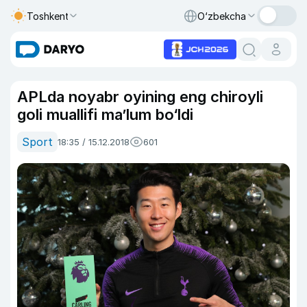
Toshkent
O‘zbekcha
APLda noyabr oyining eng chiroyli
goli muallifi ma’lum bo‘ldi
Sport
18:35 / 15.12.2018
601